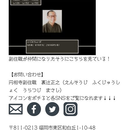
副住職が仲間になりたそうにこちらを見ている！
【お問い合わせ】
円相寺副住職 裏辻正之（えんそうじ ふくじゅうし
ょく うらつじ まさし）
アイコンをポチると各SNSをご覧になれます↓↓↓
〒811-0213 福岡市東区和白丘1-10-48