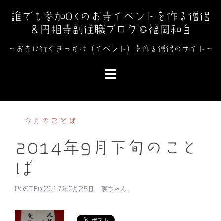
コ
誰でも参加OKのお寺イベントを作る僧侶
ン
＆円相寺副住職ブログ＠福岡和白
テ
ン
～お寺に行くきっかけ（イベント）を作る僧侶のサイト～
ツ
へ
ス
キ
ッ
今月のことば
プ
2014年9月下旬のこと
ば
POSTED
2017年9月25日
裏ちゃん