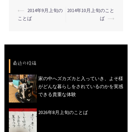
⟵
2014年9月上旬の
2014年10月上旬のこと
投
ことば
ば
⟶
稿
ナ
ビ
ゲ
ー
最近の投稿
シ
ョ
家の中へズカズカと入っていき、よそ様
ン
がどんな暮らしをされているのかを実感
できる貴重な体験
2026年8月上旬のことば