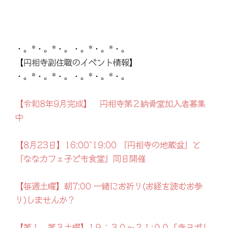
・。*・。*・。・。*・。*・。
【円相寺副住職のイベント情報】
・。*・。*・。・。*・。*・。
【令和8年9月完成】 円相寺第２納骨堂加入者募集
中
【8月23日】16:00~19:00 『円相寺の地蔵盆』と
『ななカフェ子ども食堂』同日開催
【毎週土曜】朝7:00 一緒にお祈り(お経を読むお参
り)しませんか？
【第１、第３土曜】1９：３０～２１:００「寺ヨガ」