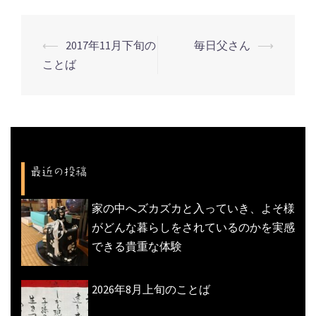
⟵
2017年11月下旬の
毎日父さん
⟶
投
ことば
稿
ナ
ビ
ゲ
ー
最近の投稿
シ
ョ
家の中へズカズカと入っていき、よそ様
ン
がどんな暮らしをされているのかを実感
できる貴重な体験
2026年8月上旬のことば