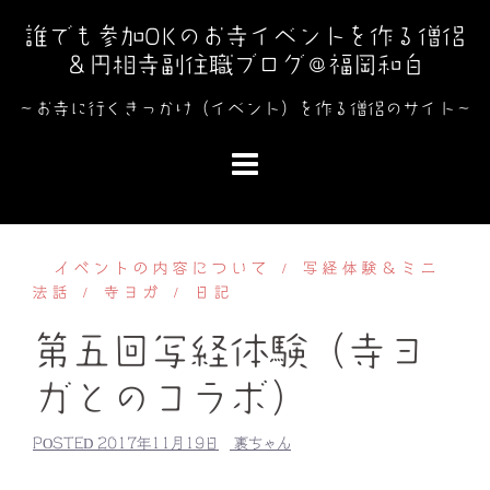
コ
誰でも参加OKのお寺イベントを作る僧侶
ン
＆円相寺副住職ブログ＠福岡和白
テ
ン
～お寺に行くきっかけ（イベント）を作る僧侶のサイト～
ツ
へ
ス
キ
ッ
イベントの内容について
写経体験＆ミニ
プ
法話
寺ヨガ
日記
第五回写経体験（寺ヨ
ガとのコラボ）
POSTED
2017年11月19日
裏ちゃん