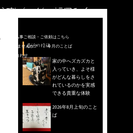
住職ブログ＠福岡和白
る
儀などの仏事ご相談・ご依頼はこちら
最近の投稿
魚活動)しませんか？
今月のことば
への問い合わせ
家の中へズカズカと
入っていき、よそ様
がどんな暮らしをさ
れているのかを実感
できる貴重な体験
2026年8月上旬のこと
ば