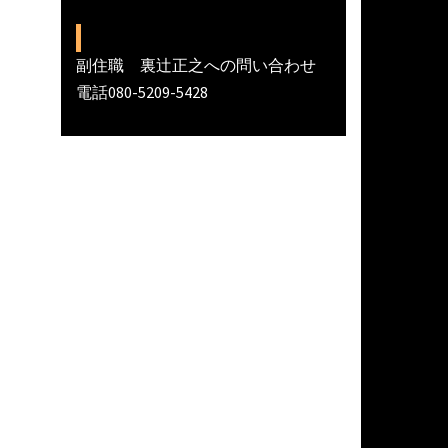
副住職 裏辻正之への問い合わせ
電話080-5209-5428