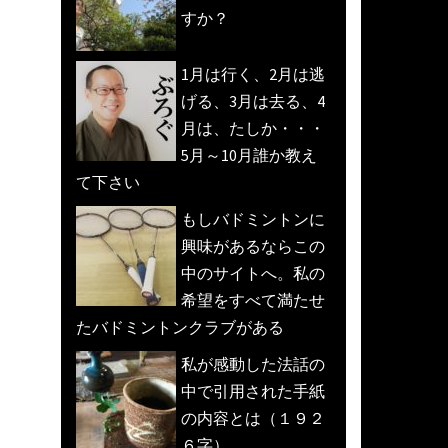
すか？
1月は行く、2月は逃
げる、3月は去る、4
月は、たしか・・・
5月～10月誰か教え
て下さい
もしバドミントンに
興味があるならこの
中のサイトへ。私の
希望をすべて満たせ
たバドミントンクラブがある
私が感動した法話の
中で引用された手紙
の内容とは（１９２
６字）