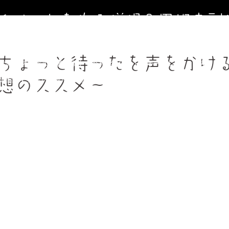
寺イベントを作る僧侶＆円相寺副
～お寺に行くきっかけ（イベント）を作る僧侶のサイト～
ちょっと待ったを声をかけ
寺第２納骨堂加入者募集中（令和8年９月１日オープン）
法事、葬
週金曜】大人のための書道教室
【毎週土曜】朝7時一緒にお祈り(木
想のススメ～
フィール＆頼めること
円相寺までのアクセス
副住職 裏辻正之