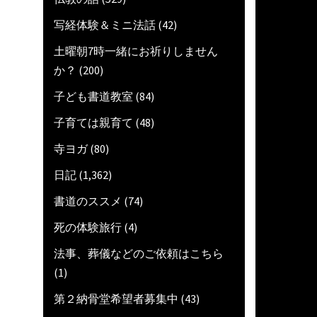
写経体験＆ミニ法話
(42)
土曜朝7時一緒にお祈りしません
か？
(200)
子ども書道教室
(84)
子育ては親育て
(48)
寺ヨガ
(80)
日記
(1,362)
書道のススメ
(74)
死の体験旅行
(4)
法事、葬儀などのご依頼はこちら
(1)
第２納骨堂希望者募集中
(43)