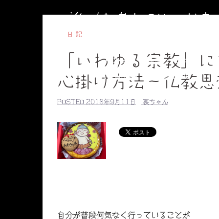
コ
誰でも参加OKのお
ン
テ
日記
ン
「いわゆる宗教」に
ツ
HOME
副住職のブログ
円相
へ
【毎週水曜】子ども書道教室
【毎
心掛け方法～仏教思
ス
副住職のプロ
キ
POSTED
2018年9月11日
裏ちゃん
ッ
プ
自分が普段何気なく行っていることが