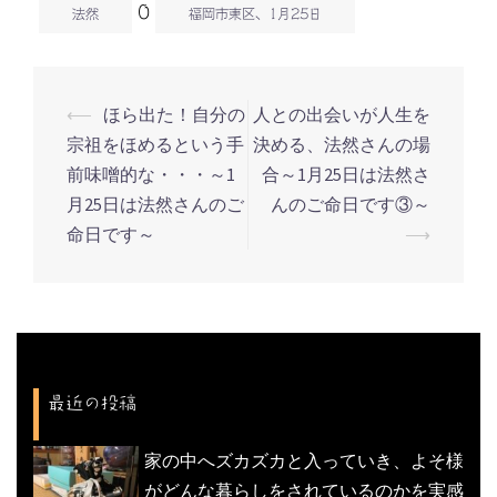
0
法然
福岡市東区、1月25日
⟵
ほら出た！自分の
人との出会いが人生を
投
宗祖をほめるという手
決める、法然さんの場
稿
前味噌的な・・・～1
合～1月25日は法然さ
ナ
月25日は法然さんのご
んのご命日です③～
ビ
命日です～
⟶
ゲ
ー
シ
ョ
ン
最近の投稿
家の中へズカズカと入っていき、よそ様
がどんな暮らしをされているのかを実感