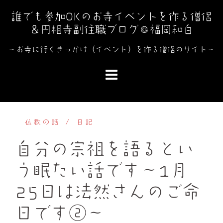
コ
誰でも参加OKのお寺イベントを作る僧侶
ン
＆円相寺副住職ブログ＠福岡和白
テ
ン
～お寺に行くきっかけ（イベント）を作る僧侶のサイト～
ツ
へ
ス
キ
ッ
仏教の話
日記
プ
自分の宗祖を語るとい
う眠たい話です～1月
25日は法然さんのご命
日です②～