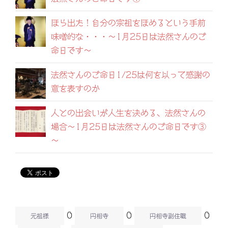
ほら出た！自分の宗祖をほめるという手前
味噌的な・・・～1月25日は法然さんのご
命日です～
法然さんのご命日1/25は何を以って感謝の
意を表すのか
人との出会いが人生を決める、法然さんの
場合～1月25日は法然さんのご命日です③
～
0
0
0
元祖様
円相寺
円相寺副住職