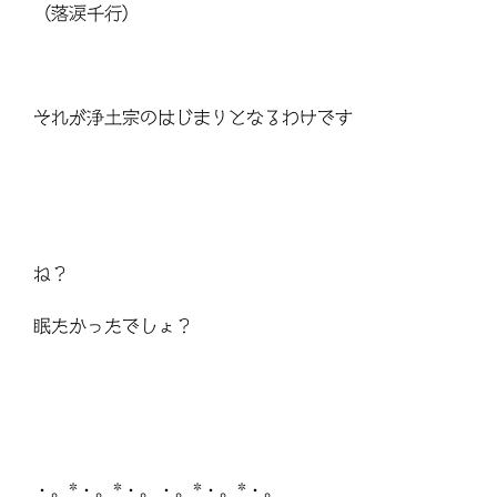
（落涙千行）
それが浄土宗のはじまりとなるわけです
ね？
眠たかったでしょ？
・。*・。*・。・。*・。*・。