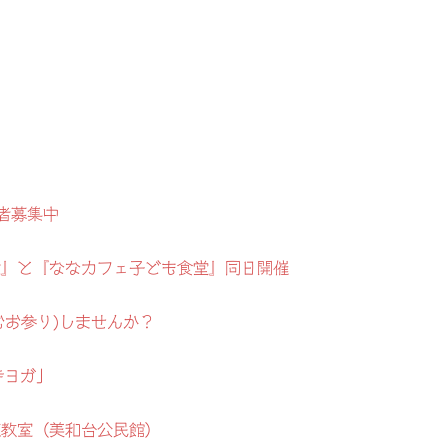
者募集中
地蔵盆』と『ななカフェ子ども食堂』同日開催
むお参り)しませんか？
寺ヨガ」
道教室（美和台公民館）