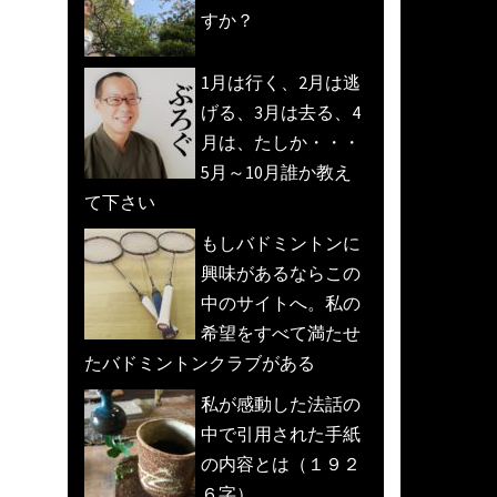
すか？
1月は行く、2月は逃
げる、3月は去る、4
月は、たしか・・・
5月～10月誰か教え
て下さい
もしバドミントンに
興味があるならこの
中のサイトへ。私の
希望をすべて満たせ
たバドミントンクラブがある
私が感動した法話の
中で引用された手紙
の内容とは（１９２
６字）