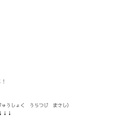
る！
じゅうしょく うらつじ まさし）
↓↓↓