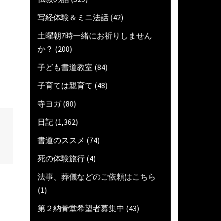
写経体験＆ミニ法話
(42)
土曜朝7時一緒にお祈りしません
か？
(200)
子ども書道教室
(84)
子育ては親育て
(48)
寺ヨガ
(80)
日記
(1,362)
書道のススメ
(74)
死の体験旅行
(4)
法事、葬儀などのご依頼はこちら
(1)
第２納骨堂希望者募集中
(43)