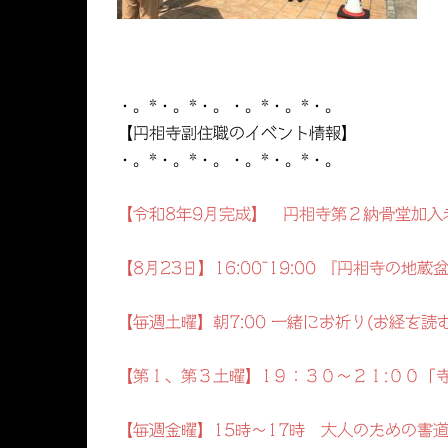
・。*・。*・。・。*・。*・。
【円相寺副住職のイベント情報】
・。*・。*・。・。*・。*・。
【令和8年9月完成】 円相寺第２納骨堂加入
【8月23日】16:00~19:00 『円相寺の
【毎週土曜】朝7:00 一緒にお祈り(お経を読
【第１、第３土曜】1９：３０～２１:００「
【毎週金曜】15時～17時 大人のための書