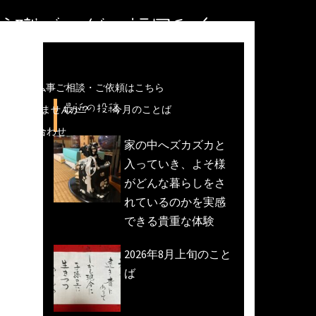
住職ブログ＠福岡和白
儀などの仏事ご相談・ご依頼はこちら
最近の投稿
魚活動)しませんか？
今月のことば
への問い合わせ
家の中へズカズカと
入っていき、よそ様
がどんな暮らしをさ
れているのかを実感
できる貴重な体験
2026年8月上旬のこと
ば