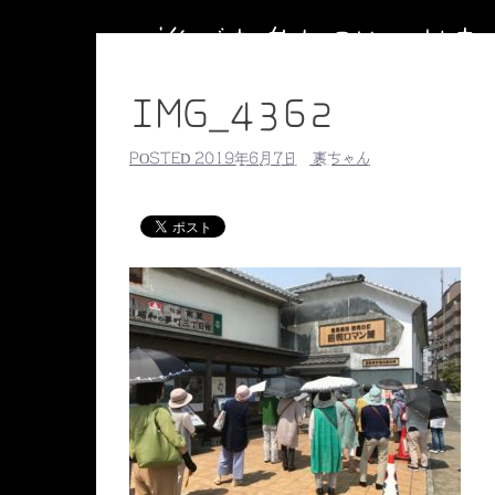
コ
誰でも参加OKのお
ン
テ
IMG_4362
ン
ツ
HOME
副住職のブログ
円相
POSTED
2019年6月7日
裏ちゃん
へ
【毎週水曜】子ども書道教室
【毎
ス
副住職のプロ
キ
ッ
プ