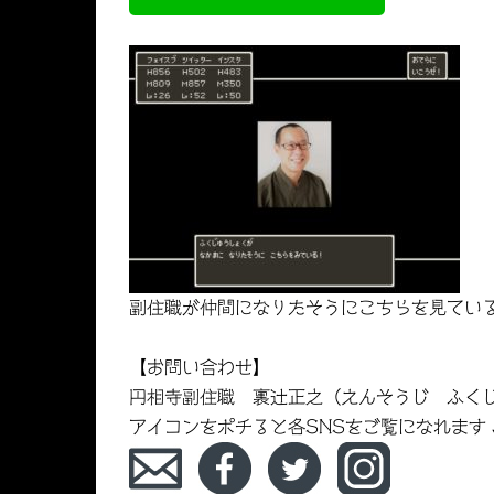
副住職が仲間になりたそうにこちらを見てい
【お問い合わせ】
円相寺副住職 裏辻正之（えんそうじ ふく
アイコンをポチると各SNSをご覧になれます