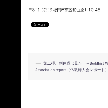
〒811-0213 福岡市東区和白丘1-10-48
⟵
第二弾、副住職は見た！～Buddhist Wo
投
Association report（仏教婦人会レポート）
稿
ナ
ビ