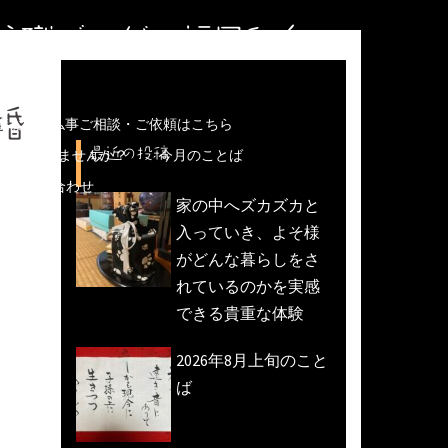
住職ブログ＠福岡和白
婚
儀などの仏事ご相談・ご依頼はこちら
最近の投稿
魚活動)しませんか？
今月のことば
への問い合わせ
家の中へズカズカと
入っていき、よそ様
がどんな暮らしをさ
れているのかを実感
できる貴重な体験
2026年8月上旬のこと
ば