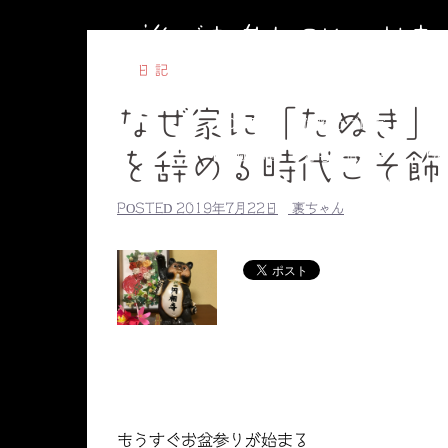
コ
誰でも参加OKのお
ン
テ
日記
ン
なぜ家に「たぬき」
ツ
HOME
副住職のブログ
円相
へ
【毎週水曜】子ども書道教室
【毎
を辞める時代こそ飾
ス
副住職のプロ
キ
POSTED
2019年7月22日
裏ちゃん
ッ
プ
もうすぐお盆参りが始まる