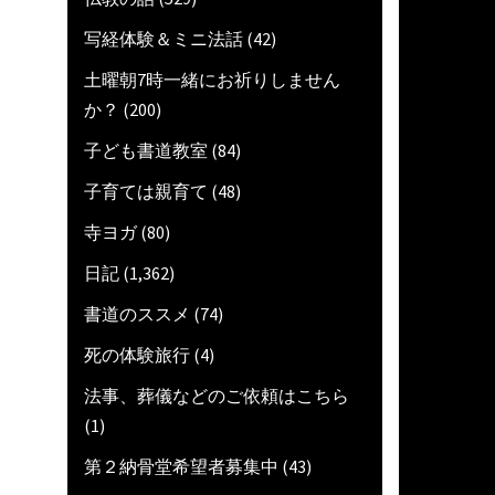
写経体験＆ミニ法話
(42)
土曜朝7時一緒にお祈りしません
か？
(200)
子ども書道教室
(84)
子育ては親育て
(48)
寺ヨガ
(80)
日記
(1,362)
書道のススメ
(74)
死の体験旅行
(4)
法事、葬儀などのご依頼はこちら
(1)
第２納骨堂希望者募集中
(43)