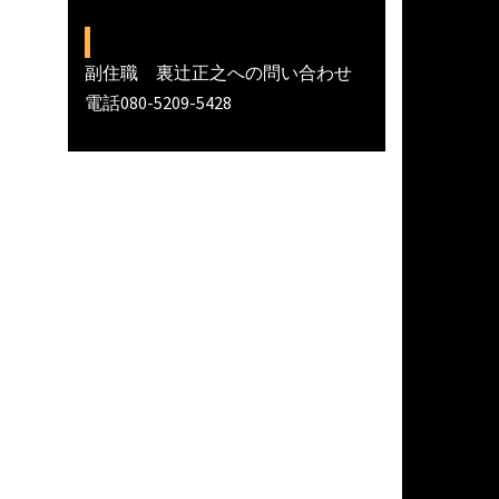
副住職 裏辻正之への問い合わせ
電話080-5209-5428