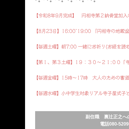
・。*・。*・。・。*・。*・。
【令和8年9月完成】 円相寺第２納骨堂加入
【8月23日】16:00~19:00 『円相寺の
【毎週土曜】朝7:00 一緒にお祈り(お経を読
【第１、第３土曜】1９：３０～２１:００「
【毎週金曜】15時～17時 大人のための書
【毎週水曜】小中学生対象リアル寺子屋式子