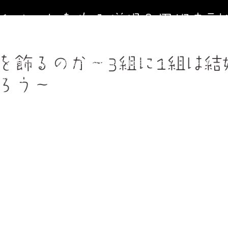
寺イベントを作る僧侶＆円相寺副
～お寺に行くきっかけ（イベント）を作る僧侶のサイト～
を飾るのか～3組に1組は結
寺第２納骨堂加入者募集中（令和8年９月１日オープン）
法事、葬
週金曜】大人のための書道教室
【毎週土曜】朝7時一緒にお祈り(木
ろう～
フィール＆頼めること
円相寺までのアクセス
副住職 裏辻正之