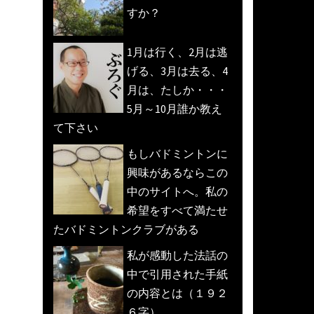
すか？
1月は行く、2月は逃
げる、3月は去る、4
月は、たしか・・・
5月～10月誰か教え
て下さい
もしバドミントンに
興味があるならこの
中のサイトへ。私の
希望をすべて満たせ
たバドミントンクラブがある
私が感動した法話の
中で引用された手紙
の内容とは（１９２
６字）