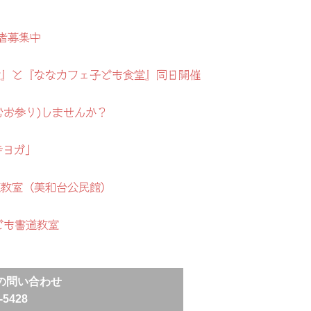
者募集中
地蔵盆』と『ななカフェ子ども食堂』同日開催
むお参り)しませんか？
寺ヨガ」
道教室（美和台公民館）
ども書道教室