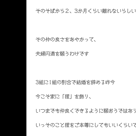
そのそばから２、
3
か月くらい離れないらしい
その仲の良さをあやかって、
夫婦円満を願うわけです
3
組に
1
組の割合で結婚を辞める昨今
今こそ家に「狸」を飾り、
いつまでも仲良くできるように願おうではあ
いっそのこと狸をご本尊にしてもいいくらい