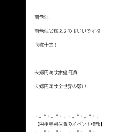
南無狸
南無狸と称えるのもいいですね
同称十念！
夫婦円満は家庭円満
夫婦円満は全世界の願い
・。*・。*・。・。*・。*・。
【円相寺副住職のイベント情報】