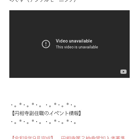
・。*・。*・。・。*・。*・。
【円相寺副住職のイベント情報】
・。*・。*・。・。*・。*・。
【令和8年9月完成】 円相寺第２納骨堂加入者募集