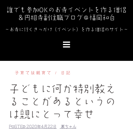
コ
誰でも参加OKのお寺イベントを作る僧侶
ン
＆円相寺副住職ブログ＠福岡和白
テ
ン
～お寺に行くきっかけ（イベント）を作る僧侶のサイト～
ツ
へ
ス
キ
ッ
子育ては親育て
日記
プ
子どもに何か特別教え
ることがあるというの
は親にとって幸せ
POSTED
2020年4月22日
裏ちゃん