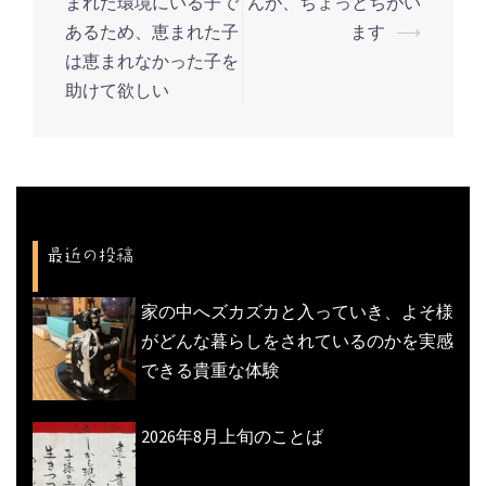
まれた環境にいる子で
んが、ちょっとちがい
ナ
あるため、恵まれた子
ます
⟶
ビ
は恵まれなかった子を
ゲ
助けて欲しい
ー
シ
ョ
ン
最近の投稿
家の中へズカズカと入っていき、よそ様
がどんな暮らしをされているのかを実感
できる貴重な体験
2026年8月上旬のことば