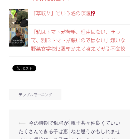
「草取り」という名の瞑想
「私はトマトが苦手、理由はない、そし
て、別にトマトが悪いのではない」嫌いな
野菜を学校に置きかえて考えてみる不登校
テンプルモーニング
⟵
今の時期で勉強が
親子共々仲良くていい
投
たくさんできる子は恵
ねと思うかもしれませ
稿