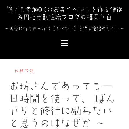
コ
誰でも参加OKのお寺イベントを作る僧侶
ン
＆円相寺副住職ブログ＠福岡和白
テ
ン
～お寺に行くきっかけ（イベント）を作る僧侶のサイト～
ツ
へ
ス
キ
ッ
仏教の話
プ
お坊さんであっても一
日時間を使って、 ぼん
やりと修行に励みたい
と思うのはなぜか ～