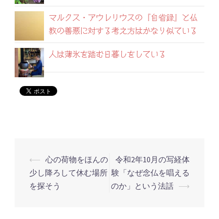
マルクス・アウレリウスの『自省録』と仏
教の善悪に対する考え方はかなり似ている
人は薄氷を踏む日暮しをしている
⟵
心の荷物をほんの
令和2年10月の写経体
投
少し降ろして休む場所
験「なぜ念仏を唱える
稿
を探そう
のか」という法話
⟶
ナ
ビ