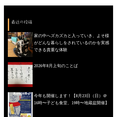
ゲ
ー
シ
最近の投稿
ョ
ン
家の中へズカズカと入っていき、よそ様
がどんな暮らしをされているのかを実感
できる貴重な体験
2026年8月上旬のことば
今年も開催します！【8月23日（日）＠
16時〜子ども食堂、19時〜地蔵盆開催】