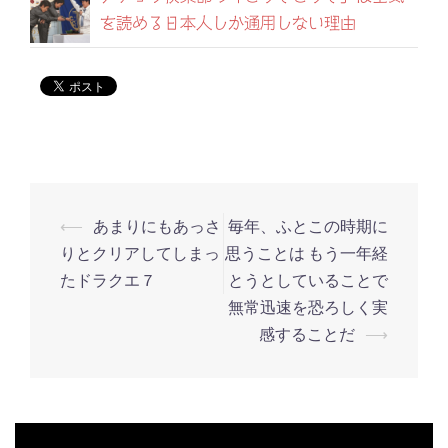
を読める日本人しか通用しない理由
⟵
あまりにもあっさ
毎年、ふとこの時期に
投
りとクリアしてしまっ
思うことは もう一年経
稿
たドラクエ７
とうとしていることで
ナ
無常迅速を恐ろしく実
ビ
感することだ
⟶
ゲ
ー
シ