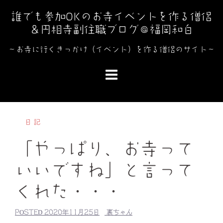
コ
誰でも参加OKのお寺イベントを作る僧侶
ン
＆円相寺副住職ブログ＠福岡和白
テ
ン
～お寺に行くきっかけ（イベント）を作る僧侶のサイト～
ツ
へ
ス
キ
ッ
日記
プ
「やっぱり、お寺って
いいですね」と言って
くれた・・・
POSTED
2020年11月25日
裏ちゃん