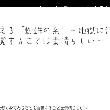
寺イベントを作る僧侶＆円相寺副
～お寺に行くきっかけ（イベント）を作る僧侶のサイト～
える「蜘蛛の糸」～地獄に
寺第２納骨堂加入者募集中（令和8年９月１日オープン）
法事、葬
週金曜】大人のための書道教室
【毎週土曜】朝7時一緒にお祈り(木
覚することは素晴らしい～
フィール＆頼めること
円相寺までのアクセス
副住職 裏辻正之
に行く身であることを自覚することは素晴らしい～