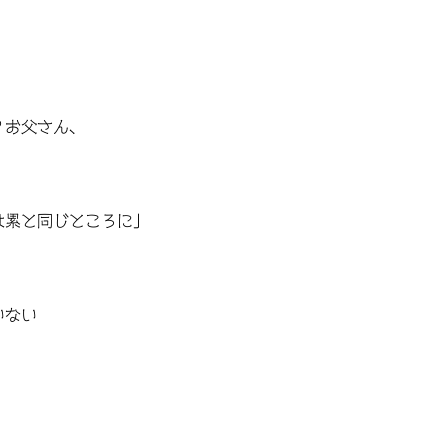
？お父さん、
は累と同じところに」
いない