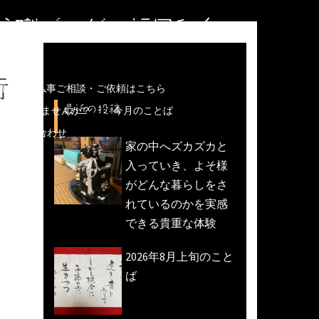
住職ブログ＠福岡和白
行
儀などの仏事ご相談・ご依頼はこちら
最近の投稿
魚活動)しませんか？
今月のことば
への問い合わせ
家の中へズカズカと
入っていき、よそ様
がどんな暮らしをさ
れているのかを実感
できる貴重な体験
2026年8月上旬のこと
ば