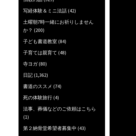
写経体験＆ミニ法話
(42)
土曜朝7時一緒にお祈りしません
か？
(200)
子ども書道教室
(84)
子育ては親育て
(48)
寺ヨガ
(80)
日記
(1,362)
書道のススメ
(74)
死の体験旅行
(4)
法事、葬儀などのご依頼はこちら
(1)
第２納骨堂希望者募集中
(43)