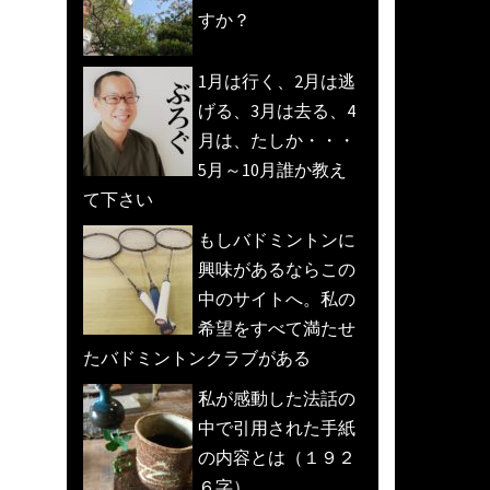
すか？
1月は行く、2月は逃
げる、3月は去る、4
月は、たしか・・・
5月～10月誰か教え
て下さい
もしバドミントンに
興味があるならこの
中のサイトへ。私の
希望をすべて満たせ
たバドミントンクラブがある
私が感動した法話の
中で引用された手紙
の内容とは（１９２
６字）