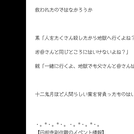
救われたのではなかろうか
累「人をたくさん殺したから地獄へ行くよね
お母さんと同じところにはいけないよね？」
親「一緒に行くよ、地獄でも父さんと母さん
十二鬼月ほど人間らしい業を背負ったものは
・。*・。*・。・。*・。*・。
【円相寺副住職のイベント情報】