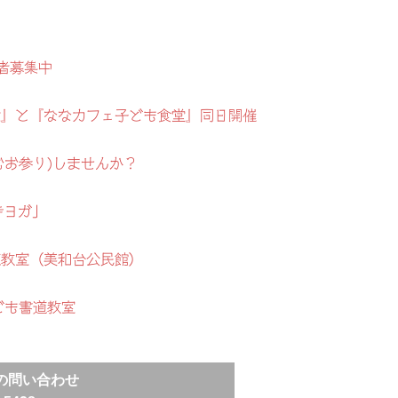
者募集中
地蔵盆』と『ななカフェ子ども食堂』同日開催
むお参り)しませんか？
寺ヨガ」
道教室（美和台公民館）
ども書道教室