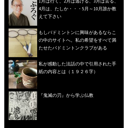
1月は行く、2月は逃げる、3月は去る、
4月は、たしか・・・5月～10月誰か教
えて下さい
もしバドミントンに興味があるならこ
の中のサイトへ。私の希望をすべて満
たせたバドミントンクラブがある
私が感動した法話の中で引用された手
紙の内容とは（１９２６字）
『鬼滅の刃』から学ぶ仏教