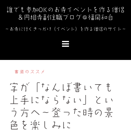
コ
誰でも参加OKのお寺イベントを作る僧侶
ン
＆円相寺副住職ブログ＠福岡和白
テ
ン
～お寺に行くきっかけ（イベント）を作る僧侶のサイト～
ツ
へ
ス
キ
ッ
書道のススメ
プ
字が「なんぼ書いても
上手にならない」とい
う方へ～登った時の景
色を楽しみに