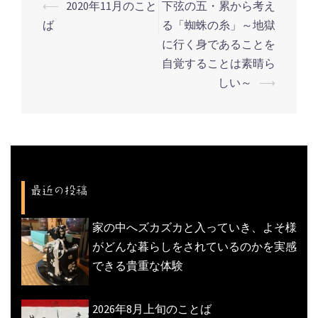
⟵
2020年11月のこと
下弦の五・累から考え
投
ば
る「蜘蛛の糸」～地獄
稿
に行く身であることを
ナ
自覚することは素晴ら
ビ
しい～
⟶
ゲ
ー
シ
ョ
ン
最近の投稿
家の中へズカズカと入っていき、よそ様
がどんな暮らしをされているのかを実感
できる貴重な体験
2026年8月上旬のことば