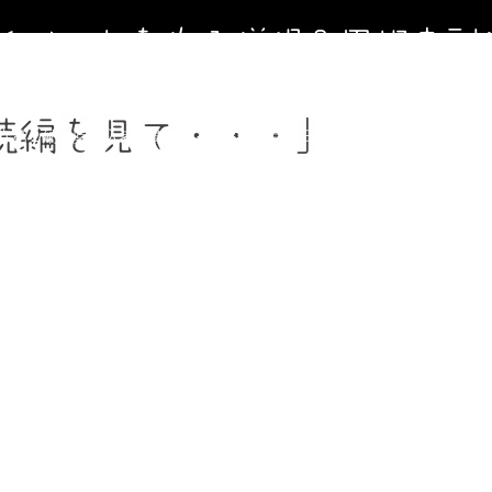
寺イベントを作る僧侶＆円相寺副
～お寺に行くきっかけ（イベント）を作る僧侶のサイト～
続編を見て・・・」
寺第２納骨堂加入者募集中（令和8年９月１日オープン）
法事、葬
週金曜】大人のための書道教室
【毎週土曜】朝7時一緒にお祈り(木
フィール＆頼めること
円相寺までのアクセス
副住職 裏辻正之