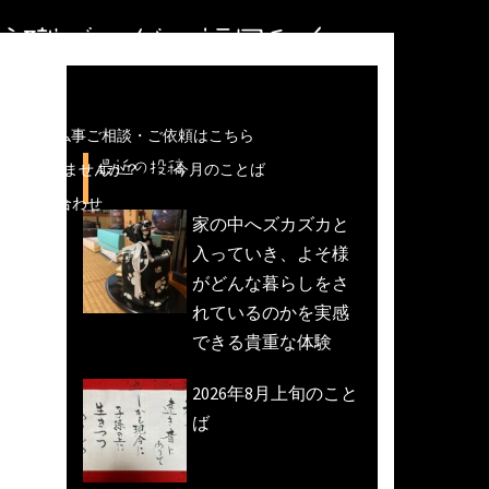
住職ブログ＠福岡和白
儀などの仏事ご相談・ご依頼はこちら
最近の投稿
魚活動)しませんか？
今月のことば
への問い合わせ
家の中へズカズカと
入っていき、よそ様
がどんな暮らしをさ
れているのかを実感
できる貴重な体験
2026年8月上旬のこと
ば