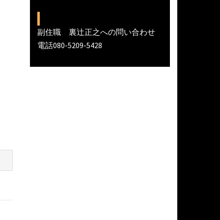
副住職 裏辻正之への問い合わせ
電話080-5209-5428