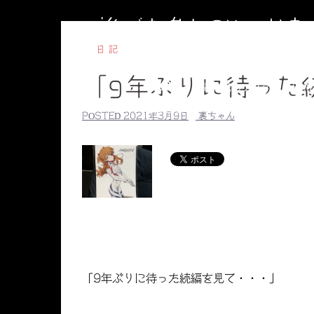
コ
誰でも参加OKのお
ン
テ
日記
ン
「9年ぶりに待った
ツ
HOME
副住職のブログ
円相
へ
【毎週水曜】子ども書道教室
【毎
POSTED
2021年3月9日
裏ちゃん
ス
副住職のプロ
キ
ッ
プ
「9年ぶりに待った続編を見て・・・」