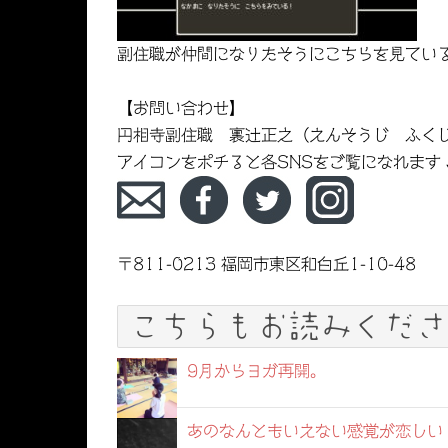
副住職が仲間になりたそうにこちらを見てい
【お問い合わせ】
円相寺副住職 裏辻正之（えんそうじ ふく
アイコンをポチると各SNSをご覧になれます
〒811-0213 福岡市東区和白丘1-10-48
こちらもお読みくださ
9月からヨガ再開。
あのなんともいえない感覚が恋しい