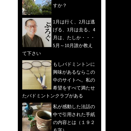
すか？
1月は行く、2月は逃
げる、3月は去る、4
月は、たしか・・・
5月～10月誰か教え
て下さい
もしバドミントンに
興味があるならこの
中のサイトへ。私の
希望をすべて満たせ
たバドミントンクラブがある
私が感動した法話の
中で引用された手紙
の内容とは（１９２
６字）