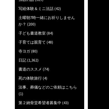
写経体験＆ミニ法話
(42)
土曜朝7時一緒にお祈りしません
か？
(200)
子ども書道教室
(84)
子育ては親育て
(48)
寺ヨガ
(80)
日記
(1,362)
書道のススメ
(74)
死の体験旅行
(4)
法事、葬儀などのご依頼はこちら
(1)
第２納骨堂希望者募集中
(43)