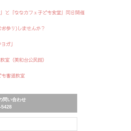
地蔵盆』と『ななカフェ子ども食堂』同日開催
むお参り)しませんか？
寺ヨガ」
道教室（美和台公民館）
ども書道教室