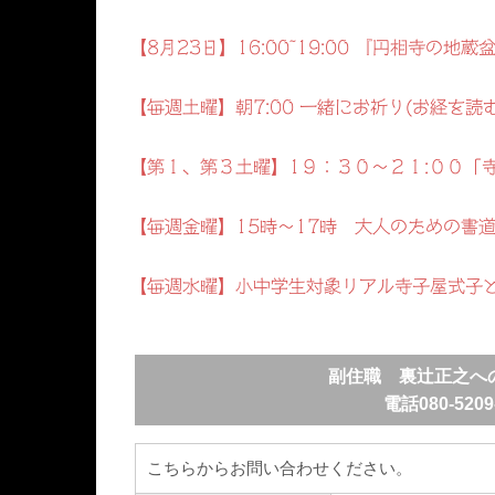
【8月23日】16:00~19:00 『円相寺の
【毎週土曜】朝7:00 一緒にお祈り(お経を読
【第１、第３土曜】1９：３０～２１:００「
【毎週金曜】15時～17時 大人のための書
【毎週水曜】小中学生対象リアル寺子屋式子