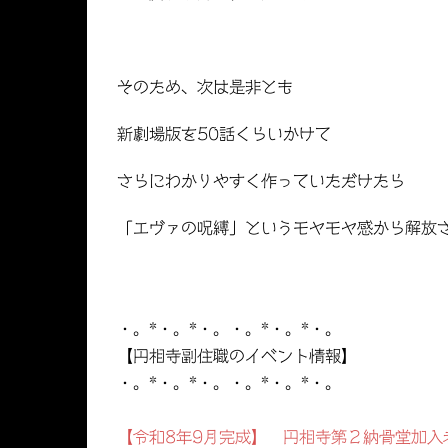
そのため、次は是非とも
新劇場版を50話くらいかけて
さらにわかりやすく作っていただけたら
「エヴァの呪縛」というモヤモヤ感から解放
・。*・。*・。・。*・。*・。
【円相寺副住職のイベント情報】
・。*・。*・。・。*・。*・。
【令和8年9月完成】 円相寺第２納骨堂加入