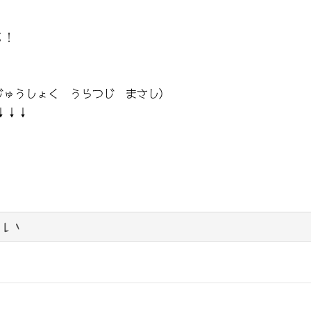
る！
じゅうしょく うらつじ まさし）
↓↓↓
い