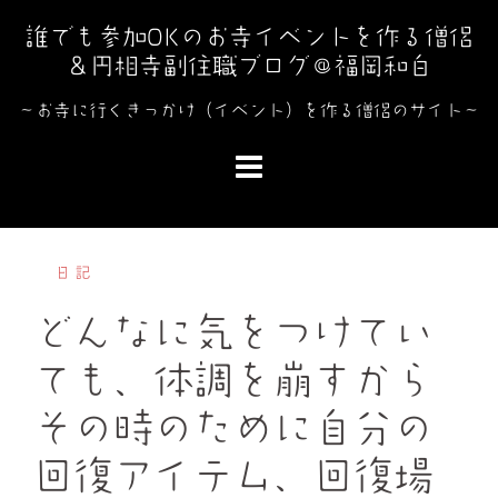
コ
誰でも参加OKのお寺イベントを作る僧侶
ン
＆円相寺副住職ブログ＠福岡和白
テ
ン
～お寺に行くきっかけ（イベント）を作る僧侶のサイト～
ツ
へ
ス
キ
ッ
日記
プ
どんなに気をつけてい
ても、体調を崩すから
その時のために自分の
回復アイテム、回復場