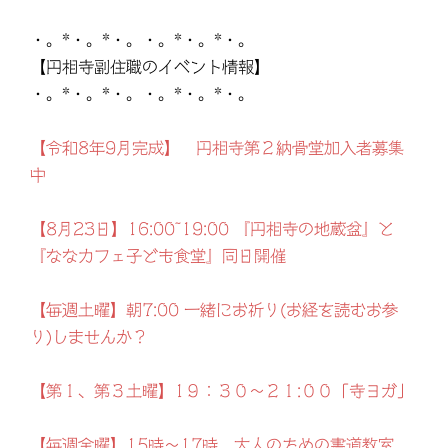
・。*・。*・。・。*・。*・。
【円相寺副住職のイベント情報】
・。*・。*・。・。*・。*・。
【令和8年9月完成】 円相寺第２納骨堂加入者募集
中
【8月23日】16:00~19:00 『円相寺の地蔵盆』と
『ななカフェ子ども食堂』同日開催
【毎週土曜】朝7:00 一緒にお祈り(お経を読むお参
り)しませんか？
【第１、第３土曜】1９：３０～２１:００「寺ヨガ」
【毎週金曜】15時～17時 大人のための書道教室