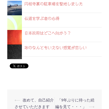
円相寺裏の駐車場を整地しました
仏道を学ぶ者の心得
日本政府はどこへ向かう？
あのなんともいえない感覚が恋しい
⟵
改めて、自己紹介
「9年ぶりに待った続
投
させていただきます
編を見て・・・」
⟶