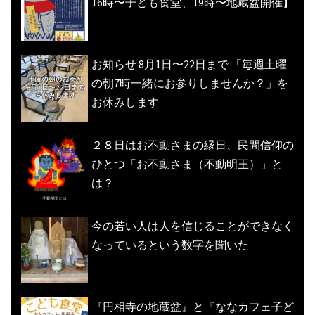
16時〜子ども食堂、19時〜地蔵盆開催】
お知らせ 8月1日〜22日まで 「毎週土曜
の朝7時一緒にお参りしませんか？」を
お休みします
２８日はお不動さまの縁日、民間信仰の
ひとつ「お不動さま（不動明王）」と
は？
今の若い人は人を信じることができなく
なっているという数字を聞いた
『円相寺の地蔵盆』と『ななカフェ子ど