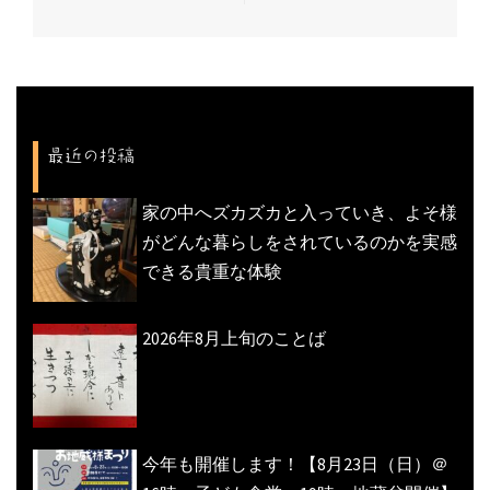
稿
ナ
ビ
ゲ
ー
最近の投稿
シ
ョ
家の中へズカズカと入っていき、よそ様
ン
がどんな暮らしをされているのかを実感
できる貴重な体験
2026年8月上旬のことば
今年も開催します！【8月23日（日）＠