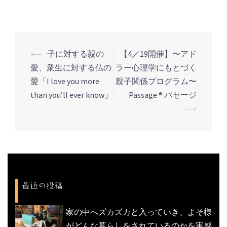
⟵
子に対する親の
【4／19開催】〜アド
投
愛、衆生に対する仏の
ラー心理学にもとづく
稿
愛「I love you more
親子関係プログラム〜
ナ
than you’ll ever know」
Passage ® パセージ
ビ
⟶
ゲ
ー
シ
ョ
ン
最近の投稿
家の中へズカズカと入っていき、よそ様
がどんな暮らしをされているのかを実感