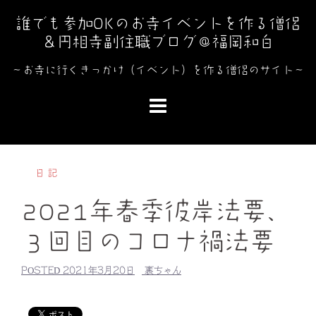
コ
誰でも参加OKのお寺イベントを作る僧侶
ン
＆円相寺副住職ブログ＠福岡和白
テ
ン
～お寺に行くきっかけ（イベント）を作る僧侶のサイト～
ツ
へ
ス
キ
ッ
日記
プ
2021年春季彼岸法要、
３回目のコロナ禍法要
POSTED
2021年3月20日
裏ちゃん