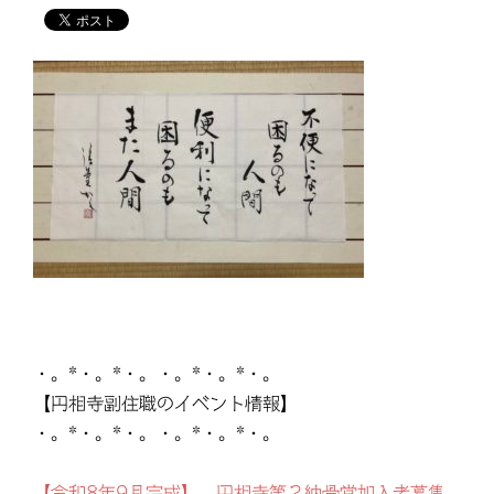
・。*・。*・。・。*・。*・。
【円相寺副住職のイベント情報】
・。*・。*・。・。*・。*・。
【令和8年9月完成】 円相寺第２納骨堂加入者募集