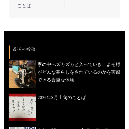
投
ことば
稿
ナ
ビ
ゲ
ー
最近の投稿
シ
ョ
家の中へズカズカと入っていき、よそ様
ン
がどんな暮らしをされているのかを実感
できる貴重な体験
2026年8月上旬のことば