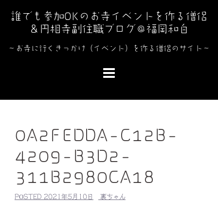
コ
誰でも参加OKのお寺イベントを作る僧侶
ン
＆円相寺副住職ブログ＠福岡和白
テ
ン
～お寺に行くきっかけ（イベント）を作る僧侶のサイト～
ツ
へ
ス
キ
ッ
プ
0A2FEDDA-C12B-
4209-B3D2-
311B2980CA18
POSTED
2021年5月10日
裏ちゃん