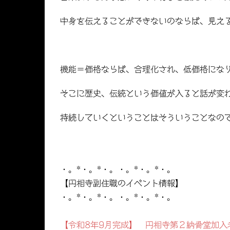
中身を伝えることができないのならば、見え
機能＝価格ならば、合理化され、低価格にな
そこに歴史、伝統という価値が入ると話が変
持続していくということはそういうことなの
・。*・。*・。・。*・。*・。
【円相寺副住職のイベント情報】
・。*・。*・。・。*・。*・。
【令和8年9月完成】 円相寺第２納骨堂加入