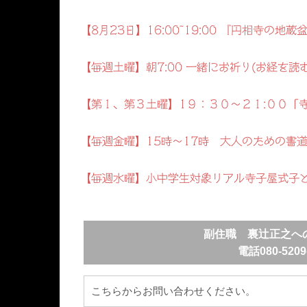
【8月23日】16:00~19:00 『円相寺の
【毎週土曜】朝7:00 一緒にお祈り(お経を読
【第１、第３土曜】1９：３０～２１:００「
【毎週金曜】15時～17時 大人のための書
【毎週水曜】小中学生対象リアル寺子屋式子