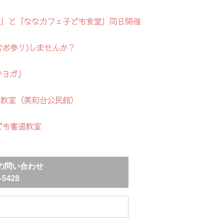
地蔵盆』と『ななカフェ子ども食堂』同日開催
むお参り)しませんか？
寺ヨガ」
道教室（美和台公民館）
ども書道教室