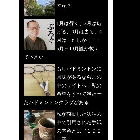
すか？
1月は行く、2月は逃
げる、3月は去る、4
月は、たしか・・・
5月～10月誰か教え
て下さい
もしバドミントンに
興味があるならこの
中のサイトへ。私の
希望をすべて満たせ
たバドミントンクラブがある
私が感動した法話の
中で引用された手紙
の内容とは（１９２
６字）