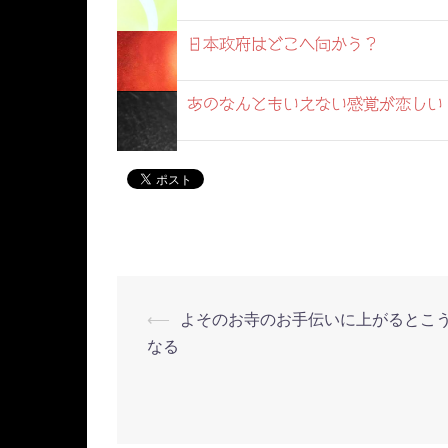
日本政府はどこへ向かう？
あのなんともいえない感覚が恋しい
⟵
よそのお寺のお手伝いに上がるとこ
投
なる
稿
ナ