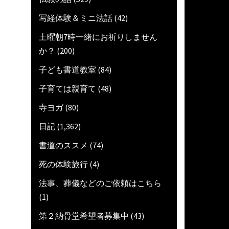
写経体験＆ミニ法話
(42)
土曜朝7時一緒にお祈りしません
か？
(200)
子ども書道教室
(84)
子育ては親育て
(48)
寺ヨガ
(80)
日記
(1,362)
書道のススメ
(74)
死の体験旅行
(4)
法事、葬儀などのご依頼はこちら
(1)
第２納骨堂希望者募集中
(43)