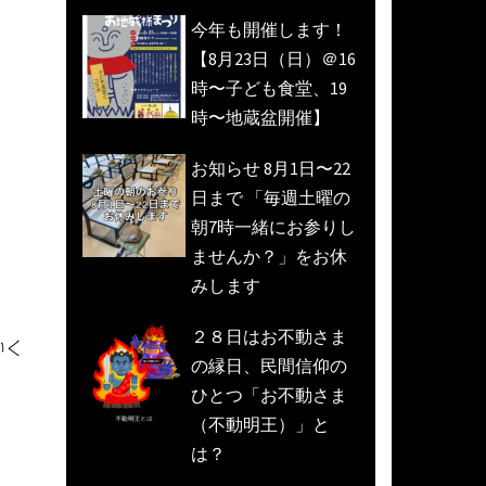
今年も開催します！
【8月23日（日）＠16
時〜子ども食堂、19
時〜地蔵盆開催】
お知らせ 8月1日〜22
日まで 「毎週土曜の
朝7時一緒にお参りし
ませんか？」をお休
みします
２８日はお不動さま
いく
の縁日、民間信仰の
ひとつ「お不動さま
（不動明王）」と
は？