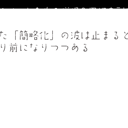
寺イベントを作る僧侶＆円相寺副
～お寺に行くきっかけ（イベント）を作る僧侶のサイト～
た「簡略化」の波は止まる
寺第２納骨堂加入者募集中（令和8年９月１日オープン）
法事、葬
週金曜】大人のための書道教室
【毎週土曜】朝7時一緒にお祈り(木
り前になりつつある
フィール＆頼めること
円相寺までのアクセス
副住職 裏辻正之