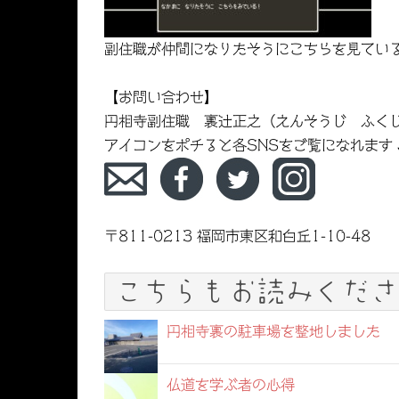
副住職が仲間になりたそうにこちらを見てい
【お問い合わせ】
円相寺副住職 裏辻正之（えんそうじ ふく
アイコンをポチると各SNSをご覧になれます
〒811-0213 福岡市東区和白丘1-10-48
こちらもお読みくださ
円相寺裏の駐車場を整地しました
仏道を学ぶ者の心得