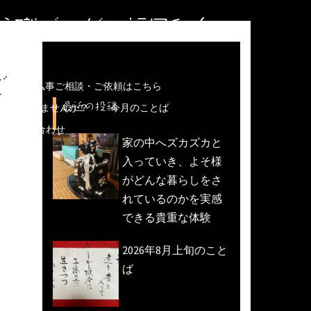
住職ブログ＠福岡和白
ど
儀などの仏事ご相談・ご依頼はこちら
最近の投稿
魚活動)しませんか？
今月のことば
への問い合わせ
家の中へズカズカと
入っていき、よそ様
がどんな暮らしをさ
れているのかを実感
できる貴重な体験
2026年8月上旬のこと
ば