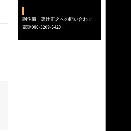
副住職 裏辻正之への問い合わせ
電話080-5209-5428