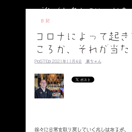
コ
誰でも参加OKのお
ン
テ
日記
ン
コロナによって起き
ツ
HOME
副住職のブログ
円相
へ
【毎週水曜】子ども書道教室
【毎
ころか、それが当た
ス
副住職のプロ
キ
POSTED
2021年11月4日
裏ちゃん
ッ
プ
徐々に日常を取り戻していく兆しはあるが、