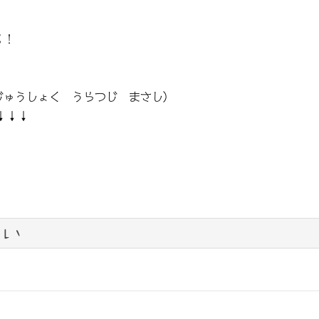
る！
じゅうしょく うらつじ まさし）
↓↓↓
い