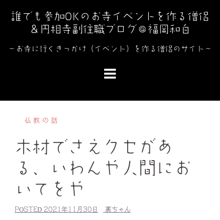
コ
誰でも参加OKのお寺イベントを作る僧侶
ン
＆円相寺副住職ブログ＠福岡和白
テ
ン
～お寺に行くきっかけ（イベント）を作る僧侶のサイト～
ツ
へ
ス
キ
ッ
仏教の話
プ
木材でさえクセがあ
る、いわんや人間にお
いてをや
POSTED
2021年11月30日
裏ちゃん