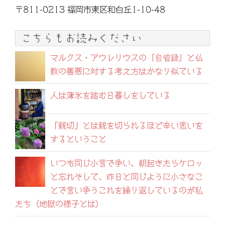
〒811-0213 福岡市東区和白丘1-10-48
こちらもお読みください
マルクス・アウレリウスの『自省録』と仏
教の善悪に対する考え方はかなり似ている
人は薄氷を踏む日暮しをしている
「親切」とは親を切られるほど辛い思いを
するということ
いつも同じ小言で争い、朝起きたらケロッ
と忘れそして、昨日と同じように小さなこ
とで言い争うこれを繰り返しているのが私
たち（地獄の様子とは）