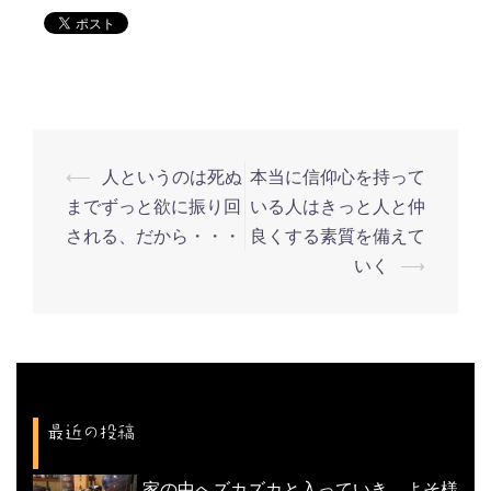
⟵
人というのは死ぬ
本当に信仰心を持って
投
までずっと欲に振り回
いる人はきっと人と仲
稿
される、だから・・・
良くする素質を備えて
ナ
いく
⟶
ビ
ゲ
ー
シ
ョ
最近の投稿
ン
家の中へズカズカと入っていき、よそ様