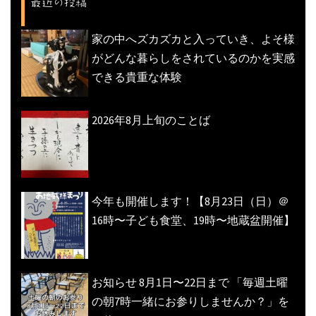
最近の投稿
シ
ョ
家の中へズカズカと入っていき、よそ様
ン
がどんな暮らしをされているのかを実感
できる貴重な体験
2026年8月上旬のことば
今年も開催します！【8月23日（日）＠
16時〜子ども食堂、19時〜地蔵盆開催】
お知らせ 8月1日〜22日まで 「毎週土曜
の朝7時一緒にお参りしませんか？」を