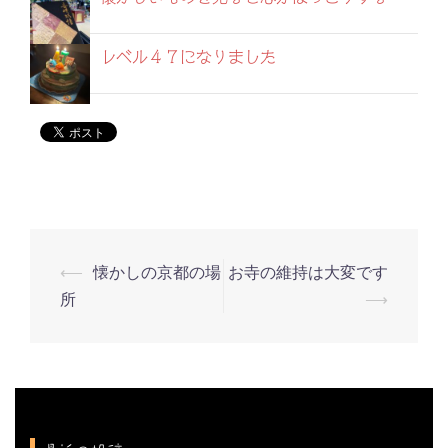
レベル４７になりました
⟵
懐かしの京都の場
お寺の維持は大変です
投
所
⟶
稿
ナ
ビ
ゲ
ー