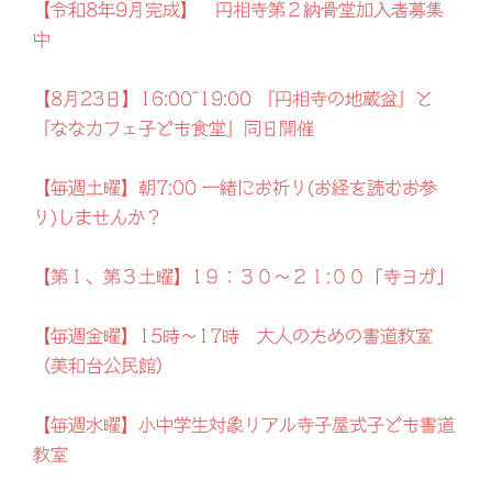
【令和8年9月完成】 円相寺第２納骨堂加入者募集
中
【8月23日】16:00~19:00 『円相寺の地蔵盆』と
『ななカフェ子ども食堂』同日開催
【毎週土曜】朝7:00 一緒にお祈り(お経を読むお参
り)しませんか？
【第１、第３土曜】1９：３０～２１:００「寺ヨガ」
【毎週金曜】15時～17時 大人のための書道教室
（美和台公民館）
【毎週水曜】小中学生対象リアル寺子屋式子ども書道
教室