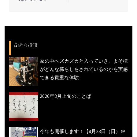
ナ
ビ
ゲ
ー
シ
最近の投稿
ョ
ン
家の中へズカズカと入っていき、よそ様
がどんな暮らしをされているのかを実感
できる貴重な体験
2026年8月上旬のことば
今年も開催します！【8月23日（日）＠