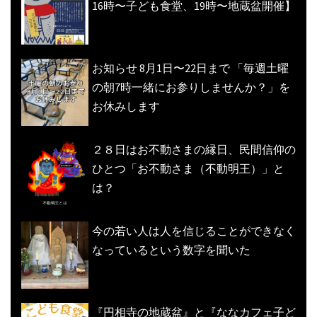
16時〜子ども食堂、19時〜地蔵盆開催】
お知らせ 8月1日〜22日まで 「毎週土曜
の朝7時一緒にお参りしませんか？」を
お休みします
２８日はお不動さまの縁日、民間信仰の
ひとつ「お不動さま（不動明王）」と
は？
今の若い人は人を信じることができなく
なっているという数字を聞いた
『円相寺の地蔵盆』と『ななカフェ子ど