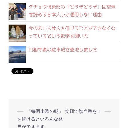
ダチョウ倶楽部の「どうぞどうぞ」は空気
を読める日本人しか通用しない理由
今の若い人は人を信じることができなくな
っているという数字を聞いた
円相寺裏の駐車場を整地しました
⟵
「毎週土曜の朝」
笑顔で旗当番を！
⟶
投
を続けるといろんな発
稿
見ができます