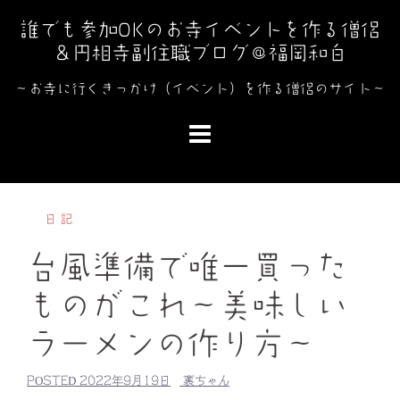
コ
誰でも参加OKのお寺イベントを作る僧侶
ン
＆円相寺副住職ブログ＠福岡和白
テ
ン
～お寺に行くきっかけ（イベント）を作る僧侶のサイト～
ツ
へ
ス
キ
ッ
日記
プ
台風準備で唯一買った
ものがこれ〜美味しい
ラーメンの作り方〜
POSTED
2022年9月19日
裏ちゃん