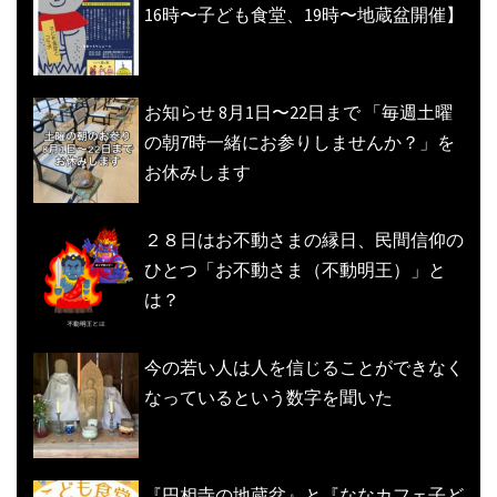
16時〜子ども食堂、19時〜地蔵盆開催】
お知らせ 8月1日〜22日まで 「毎週土曜
の朝7時一緒にお参りしませんか？」を
お休みします
２８日はお不動さまの縁日、民間信仰の
ひとつ「お不動さま（不動明王）」と
は？
今の若い人は人を信じることができなく
なっているという数字を聞いた
『円相寺の地蔵盆』と『ななカフェ子ど