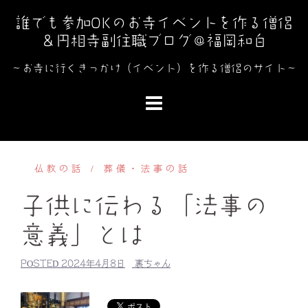
コ
誰でも参加OKのお寺イベントを作る僧侶
ン
＆円相寺副住職ブログ＠福岡和白
テ
ン
～お寺に行くきっかけ（イベント）を作る僧侶のサイト～
ツ
へ
ス
キ
ッ
仏教の話
葬儀・法事の話
プ
子供に伝わる「法事の
意義」とは
POSTED
2024年4月8日
裏ちゃん