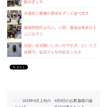
勤めました
お通夜と葬儀の意味をざっと述べます
南無阿弥陀仏の人、人間、最後は拝まれる
人になろう
お祓いをお願いしたいのですが、というご
依頼で、私はどんな対応をしたか
⟵
2024年4月上旬の
4月8日のお釈迦様の誕
投