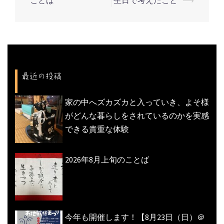
ことば
生日で考えたこと
⟶
稿
ナ
ビ
ゲ
ー
最近の投稿
シ
ョ
家の中へズカズカと入っていき、よそ様
ン
がどんな暮らしをされているのかを実感
できる貴重な体験
2026年8月上旬のことば
今年も開催します！【8月23日（日）＠