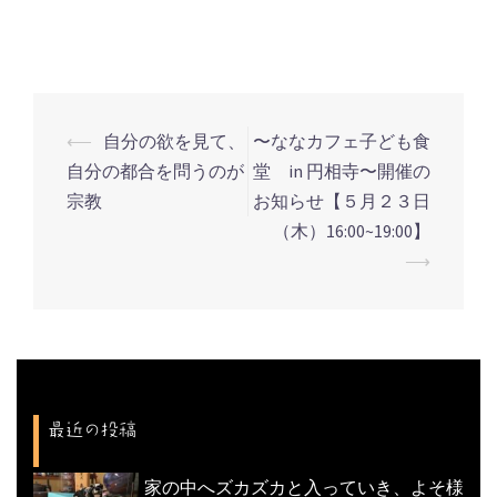
⟵
自分の欲を見て、
〜ななカフェ子ども食
投
自分の都合を問うのが
堂 in 円相寺〜開催の
稿
宗教
お知らせ【５月２３日
ナ
（木）16:00~19:00】
ビ
⟶
ゲ
ー
シ
ョ
ン
最近の投稿
家の中へズカズカと入っていき、よそ様