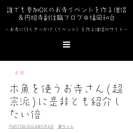
コ
誰でも参加OKのお寺イベントを作る僧侶
ン
＆円相寺副住職ブログ＠福岡和白
テ
ン
～お寺に行くきっかけ（イベント）を作る僧侶のサイト～
ツ
へ
ス
キ
ッ
日記
プ
木魚を使うお寺さん(超
宗派)に是非とも紹介し
たい倍
POSTED
2024年5月4日
裏ちゃん