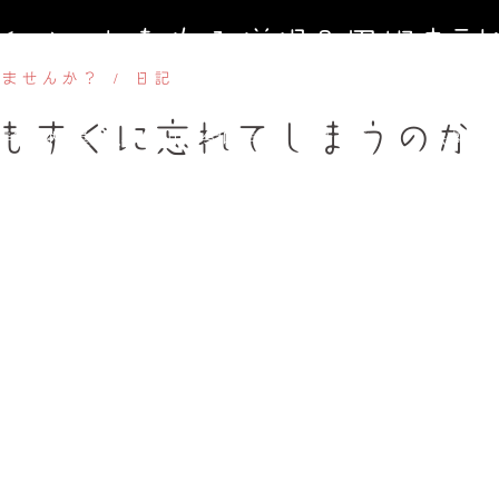
寺イベントを作る僧侶＆円相寺副
しませんか？
日記
～お寺に行くきっかけ（イベント）を作る僧侶のサイト～
もすぐに忘れてしまうのか
寺第２納骨堂加入者募集中（令和8年９月１日オープン）
法事、葬
週金曜】大人のための書道教室
【毎週土曜】朝7時一緒にお祈り(木
フィール＆頼めること
円相寺までのアクセス
副住職 裏辻正之