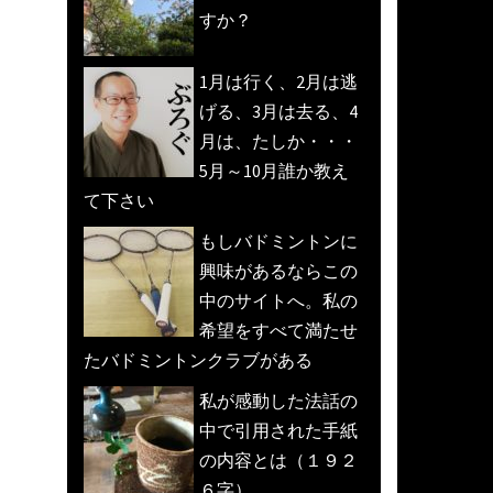
すか？
1月は行く、2月は逃
げる、3月は去る、4
月は、たしか・・・
5月～10月誰か教え
て下さい
もしバドミントンに
興味があるならこの
中のサイトへ。私の
希望をすべて満たせ
たバドミントンクラブがある
私が感動した法話の
中で引用された手紙
の内容とは（１９２
６字）