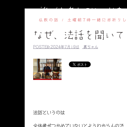
コ
誰でも参加OKのお
ン
テ
仏教の話
土曜朝7時一緒にお祈り
ン
なぜ、法話を聞いて
ツ
HOME
副住職のブログ
円相
へ
【毎週水曜】子ども書道教室
【毎
POSTED
2024年7月19日
裏ちゃん
ス
副住職のプロ
キ
ッ
プ
法話というのは
全体像がつかめていないとようわからんので