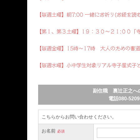
【毎週土曜】朝7:00 一緒にお祈り(お経を読
【第１、第３土曜】1９：３０～２１:００「
【毎週金曜】15時～17時 大人のための書
【毎週水曜】小中学生対象リアル寺子屋式子