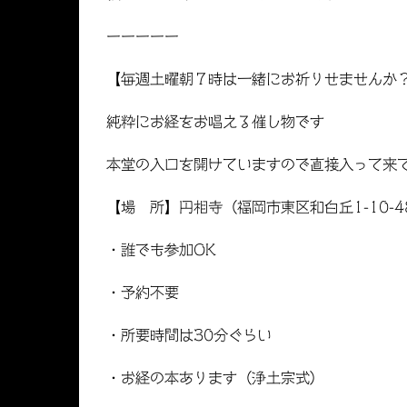
ーーーーー
【毎週土曜朝７時は一緒にお祈りせませんか
純粋にお経をお唱える催し物です
本堂の入口を開けていますので直接入って来
【場 所】円相寺（福岡市東区和白丘1-10-4
・誰でも参加OK
・予約不要
・所要時間は30分ぐらい
・お経の本あります（浄土宗式）