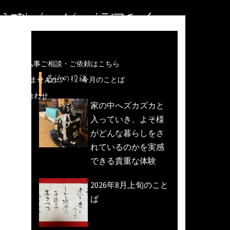
住職ブログ＠福岡和白
儀などの仏事ご相談・ご依頼はこちら
最近の投稿
魚活動)しませんか？
今月のことば
への問い合わせ
家の中へズカズカと
入っていき、よそ様
がどんな暮らしをさ
れているのかを実感
できる貴重な体験
2026年8月上旬のこと
ば