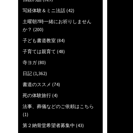
写経体験＆ミニ法話
(42)
土曜朝7時一緒にお祈りしません
か？
(200)
子ども書道教室
(84)
子育ては親育て
(48)
寺ヨガ
(80)
日記
(1,362)
書道のススメ
(74)
死の体験旅行
(4)
法事、葬儀などのご依頼はこちら
(1)
第２納骨堂希望者募集中
(43)