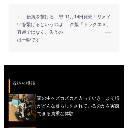
⟵
伝統を繋げる、想
11月14日発売！リメイ
投
いを繋げるというのは
ク版「ドラクエ３」
稿
容易ではなく、失うの
⟶
ナ
は一瞬です
ビ
ゲ
ー
シ
ョ
最近の投稿
ン
家の中へズカズカと入っていき、よそ様
がどんな暮らしをされているのかを実感
できる貴重な体験