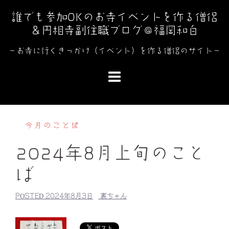
コ
誰でも参加OKのお寺イベントを作る僧侶
ン
＆円相寺副住職ブログ＠福岡和白
テ
ン
～お寺に行くきっかけ（イベント）を作る僧侶のサイト～
ツ
へ
ス
キ
ッ
今月のことば
プ
2024年8月上旬のこと
ば
POSTED
2024年8月3日
裏ちゃん