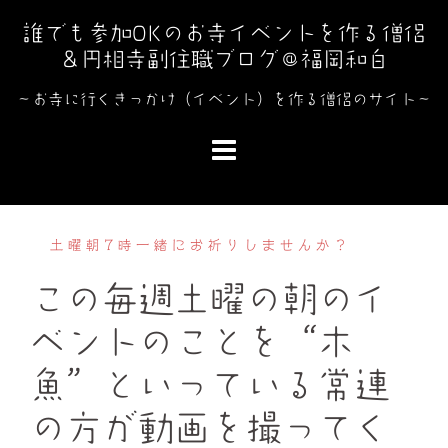
コ
誰でも参加OKのお寺イベントを作る僧侶
ン
＆円相寺副住職ブログ＠福岡和白
テ
ン
～お寺に行くきっかけ（イベント）を作る僧侶のサイト～
ツ
へ
ス
キ
ッ
土曜朝7時一緒にお祈りしませんか？
プ
この毎週土曜の朝のイ
ベントのことを“木
魚”といっている常連
の方が動画を撮ってく