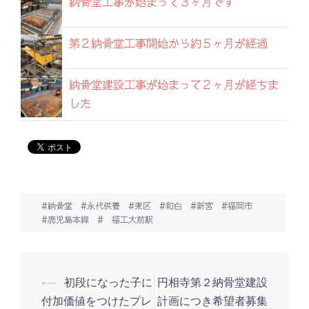
納骨堂工事が始まって３ヶ月です
第２納骨堂工事開始から約５ヶ月が経過
納骨堂建設工事が始まって２ヶ月が経ちま
した
#納骨堂 #永代供養 #東区 #和白 #新宮 #福岡市
#鹿児島本線 # 福工大前駅
⟵
初段になった子に
円相寺第２納骨堂建設
投
付加価値をつけたプレ
計画につき希望者募集