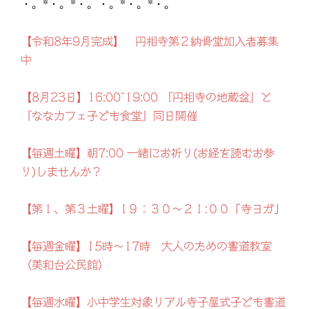
・。*・。*・。・。*・。*・。
【令和8年9月完成】 円相寺第２納骨堂加入者募集
中
【8月23日】16:00~19:00 『円相寺の地蔵盆』と
『ななカフェ子ども食堂』同日開催
【毎週土曜】朝7:00 一緒にお祈り(お経を読むお参
り)しませんか？
【第１、第３土曜】1９：３０～２１:００「寺ヨガ」
【毎週金曜】15時～17時 大人のための書道教室
（美和台公民館）
【毎週水曜】小中学生対象リアル寺子屋式子ども書道