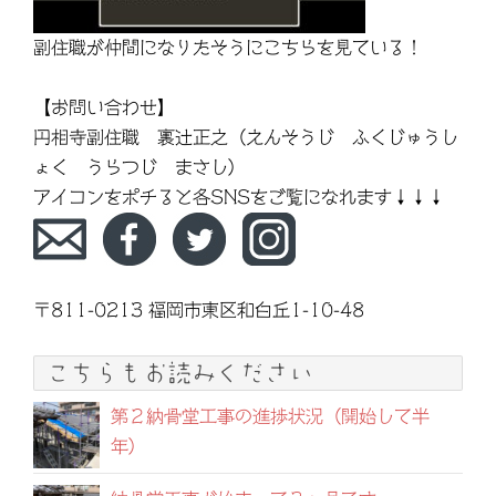
副住職が仲間になりたそうにこちらを見ている！
【お問い合わせ】
円相寺副住職 裏辻正之（えんそうじ ふくじゅうし
ょく うらつじ まさし）
アイコンをポチると各SNSをご覧になれます↓↓↓
〒811-0213 福岡市東区和白丘1-10-48
こちらもお読みください
第２納骨堂工事の進捗状況（開始して半
年）