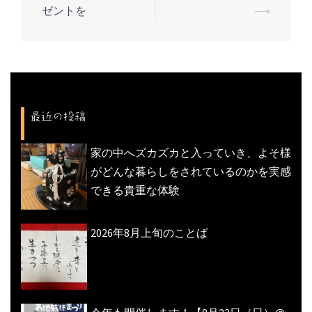
稿
ゼントを
⟶
ナ
ビ
ゲ
ー
シ
最近の投稿
ョ
ン
家の中へズカズカと入っていき、よそ様
がどんな暮らしをされているのかを実感
できる貴重な体験
2026年8月上旬のことば