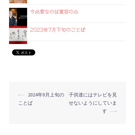
今必要なのは寛容の心
2023年7月下旬のことば
⟵
2024年9月上旬の
子供達にはテレビを見
投
ことば
せないようにしていま
稿
す
⟶
ナ
ビ
ゲ