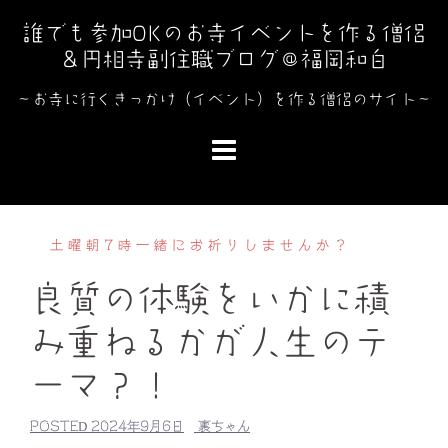
コ
誰でも参加OKのお寺イベントを作る僧侶
ン
＆円相寺副住職ブログ＠福岡和白
テ
ン
～お寺に行くきっかけ（イベント）を作る僧侶のサイト～
ツ
へ
ス
キ
ッ
土曜朝7時一緒にお祈りしませんか？
プ
良質の体験をいかに積
み重ねるかが人生のテ
ーマ？！
POSTED
2024年9月6日
裏ちゃん