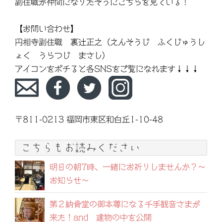
副住職が仲間になりたそうにこちらを見ている！
【お問い合わせ】
円相寺副住職 裏辻正之（えんそうじ ふくじゅうし
ょく うらつじ まさし）
アイコンをポチると各SNSをご覧になれます↓↓↓
〒811-0213 福岡市東区和白丘1-10-48
こちらもお読みください
明日の朝7時、一緒にお祈りしませんか？〜
お知らせ〜
第２納骨堂の御本尊になる千手観音さまが
来た！and 建物の中を公開