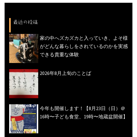
ー
シ
最近の投稿
ョ
ン
家の中へズカズカと入っていき、よそ様
がどんな暮らしをされているのかを実感
できる貴重な体験
2026年8月上旬のことば
今年も開催します！【8月23日（日）＠
16時〜子ども食堂、19時〜地蔵盆開催】