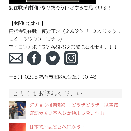
副住職が仲間になりたそうにこちらを見ている！
【お問い合わせ】
円相寺副住職 裏辻正之（えんそうじ ふくじゅうし
ょく うらつじ まさし）
アイコンをポチると各SNSをご覧になれます↓↓↓
〒811-0213 福岡市東区和白丘1-10-48
こちらもお読みください
ダチョウ倶楽部の「どうぞどうぞ」は空気
を読める日本人しか通用しない理由
日本政府はどこへ向かう？