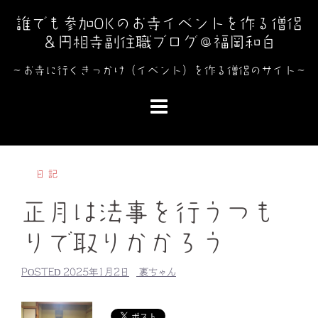
コ
誰でも参加OKのお寺イベントを作る僧侶
ン
＆円相寺副住職ブログ＠福岡和白
テ
ン
～お寺に行くきっかけ（イベント）を作る僧侶のサイト～
ツ
へ
ス
キ
ッ
日記
プ
正月は法事を行うつも
りで取りかかろう
POSTED
2025年1月2日
裏ちゃん