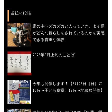
ゲ
ー
最近の投稿
シ
ョ
家の中へズカズカと入っていき、よそ様
ン
がどんな暮らしをされているのかを実感
できる貴重な体験
2026年8月上旬のことば
今年も開催します！【8月23日（日）＠
16時〜子ども食堂、19時〜地蔵盆開催】