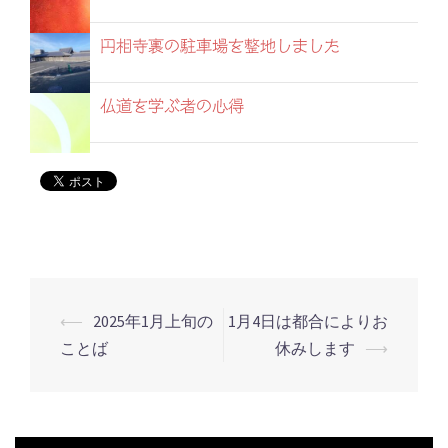
円相寺裏の駐車場を整地しました
仏道を学ぶ者の心得
⟵
2025年1月上旬の
1月4日は都合によりお
投
ことば
休みします
⟶
稿
ナ
ビ