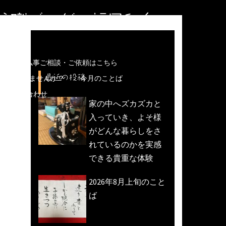
住職ブログ＠福岡和白
儀などの仏事ご相談・ご依頼はこちら
最近の投稿
魚活動)しませんか？
今月のことば
への問い合わせ
家の中へズカズカと
入っていき、よそ様
がどんな暮らしをさ
れているのかを実感
できる貴重な体験
2026年8月上旬のこと
ば