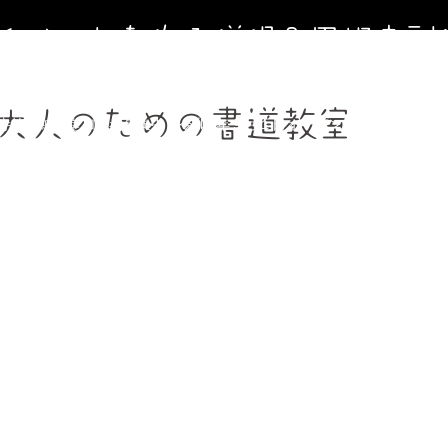
寺イベントを作る僧侶＆円相寺副
～お寺に行くきっかけ（イベント）を作る僧侶のサイト～
大人のための書道教室
寺第２納骨堂加入者募集中（令和8年９月１日オープン）
法事、葬
週金曜】大人のための書道教室
【毎週土曜】朝7時一緒にお祈り(木
フィール＆頼めること
円相寺までのアクセス
副住職 裏辻正之