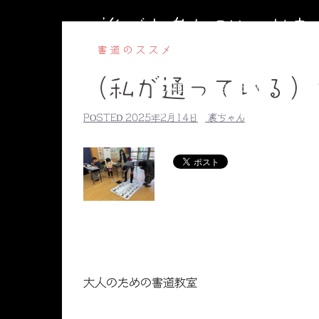
コ
誰でも参加OKのお
ン
テ
書道のススメ
ン
（私が通っている）
ツ
HOME
副住職のブログ
円相
へ
【毎週水曜】子ども書道教室
【毎
POSTED
2025年2月14日
裏ちゃん
ス
副住職のプロ
キ
ッ
プ
大人のための書道教室