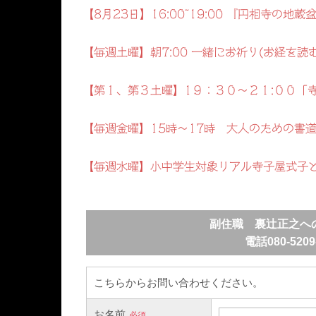
【8月23日】16:00~19:00 『円相寺の
【毎週土曜】朝7:00 一緒にお祈り(お経を読
【第１、第３土曜】1９：３０～２１:００「
【毎週金曜】15時～17時 大人のための書
【毎週水曜】小中学生対象リアル寺子屋式子