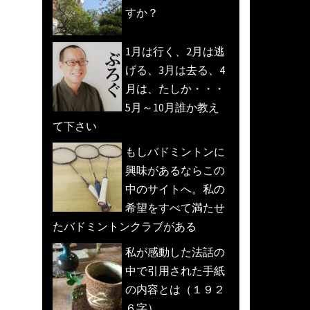
すか？
1月は行く、2月は逃
げる、3月は去る、4
月は、たしか・・・
5月～10月誰か教え
て下さい
もしバドミントンに
興味があるならこの
中のサイトへ。私の
希望をすべて満たせ
たバドミントンクラブがある
私が感動した法話の
中で引用された手紙
の内容とは（１９２
６字）