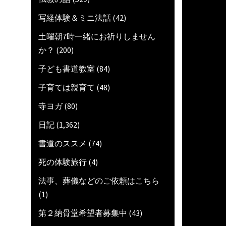
写経体験＆ミニ法話
(42)
土曜朝7時一緒にお祈りしません
か？
(200)
子ども書道教室
(84)
子育ては親育て
(48)
寺ヨガ
(80)
日記
(1,362)
書道のススメ
(74)
死の体験旅行
(4)
法事、葬儀などのご依頼はこちら
(1)
第２納骨堂希望者募集中
(43)