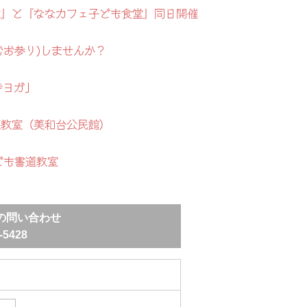
地蔵盆』と『ななカフェ子ども食堂』同日開催
むお参り)しませんか？
寺ヨガ」
道教室（美和台公民館）
ども書道教室