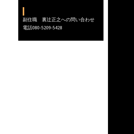
副住職 裏辻正之への問い合わせ
電話080-5209-5428