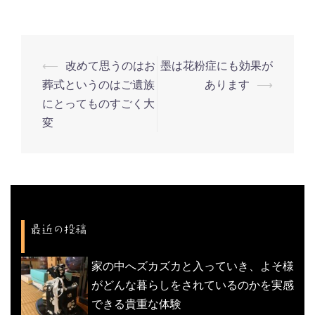
⟵
改めて思うのはお
墨は花粉症にも効果が
投
葬式というのはご遺族
あります
⟶
稿
にとってものすごく大
ナ
変
ビ
ゲ
ー
シ
ョ
最近の投稿
ン
家の中へズカズカと入っていき、よそ様
がどんな暮らしをされているのかを実感
できる貴重な体験