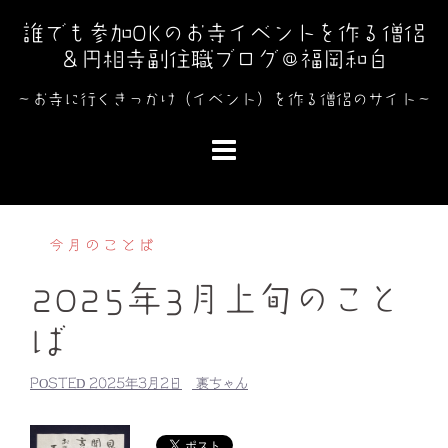
コ
誰でも参加OKのお寺イベントを作る僧侶
ン
＆円相寺副住職ブログ＠福岡和白
テ
ン
～お寺に行くきっかけ（イベント）を作る僧侶のサイト～
ツ
へ
ス
キ
ッ
今月のことば
プ
2025年3月上旬のこと
ば
POSTED
2025年3月2日
裏ちゃん