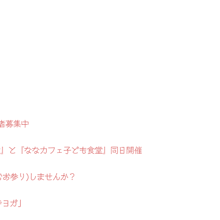
者募集中
地蔵盆』と『ななカフェ子ども食堂』同日開催
むお参り)しませんか？
寺ヨガ」