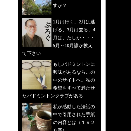
すか？
1月は行く、2月は逃
げる、3月は去る、4
月は、たしか・・・
5月～10月誰か教え
て下さい
もしバドミントンに
興味があるならこの
中のサイトへ。私の
希望をすべて満たせ
たバドミントンクラブがある
私が感動した法話の
中で引用された手紙
の内容とは（１９２
６字）