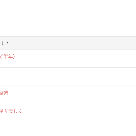
い
て半年）
経過
経ちました