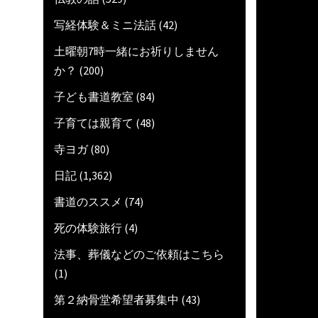
写経体験＆ミニ法話
(42)
土曜朝7時一緒にお祈りしません
か？
(200)
子ども書道教室
(84)
子育ては親育て
(48)
寺ヨガ
(80)
日記
(1,362)
書道のススメ
(74)
死の体験旅行
(4)
法事、葬儀などのご依頼はこちら
(1)
第２納骨堂希望者募集中
(43)