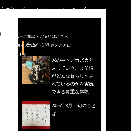
住職ブログ＠福岡和白
り
儀などの仏事ご相談・ご依頼はこちら
最近の投稿
魚活動)しませんか？
今月のことば
への問い合わせ
家の中へズカズカと
入っていき、よそ様
がどんな暮らしをさ
れているのかを実感
できる貴重な体験
2026年8月上旬のこと
ば