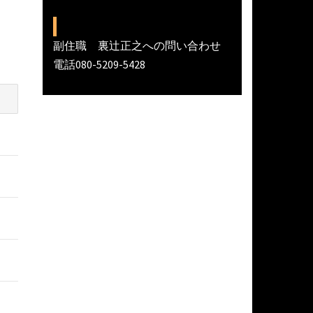
副住職 裏辻正之への問い合わせ
電話080-5209-5428