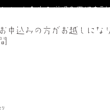
寺イベントを作る僧侶＆円相寺副
～お寺に行くきっかけ（イベント）を作る僧侶のサイト～
お申込みの方がお越しにな
寺第２納骨堂加入者募集中（令和8年９月１日オープン）
法事、葬
週金曜】大人のための書道教室
【毎週土曜】朝7時一緒にお祈り(木
間
フィール＆頼めること
円相寺までのアクセス
副住職 裏辻正之
なり