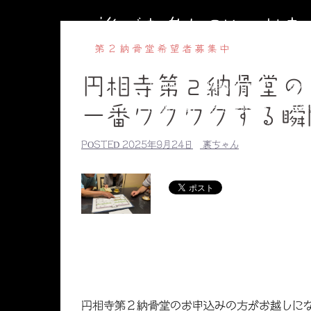
コ
誰でも参加OKのお
ン
テ
第２納骨堂希望者募集中
ン
円相寺第２納骨堂の
ツ
HOME
副住職のブログ
円相
へ
【毎週水曜】子ども書道教室
【毎
一番ワクワクする瞬
ス
副住職のプロ
キ
POSTED
2025年9月24日
裏ちゃん
ッ
プ
円相寺第２納骨堂のお申込みの方がお越しに