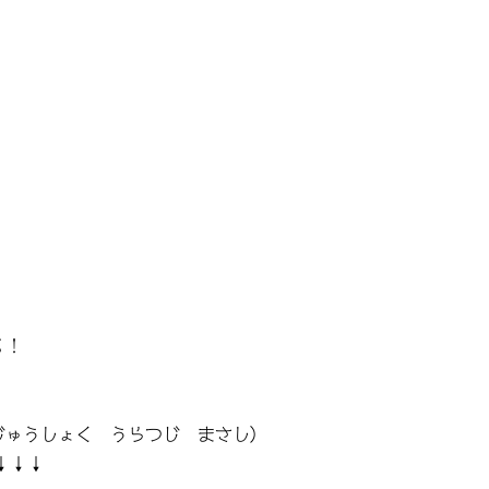
る！
じゅうしょく うらつじ まさし）
↓↓↓