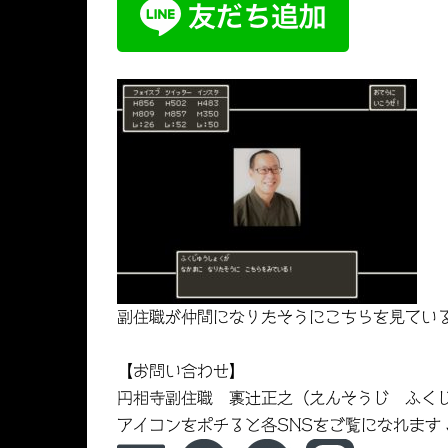
副住職が仲間になりたそうにこちらを見てい
【お問い合わせ】
円相寺副住職 裏辻正之（えんそうじ ふく
アイコンをポチると各SNSをご覧になれます