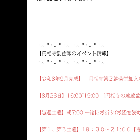
・。*・。*・。・。*・。*・。
【円相寺副住職のイベント情報】
・。*・。*・。・。*・。*・。
【令和8年9月完成】 円相寺第２納骨堂加入
【8月23日】16:00~19:00 『円相寺の
【毎週土曜】朝7:00 一緒にお祈り(お経を読
【第１、第３土曜】1９：３０～２１:００「