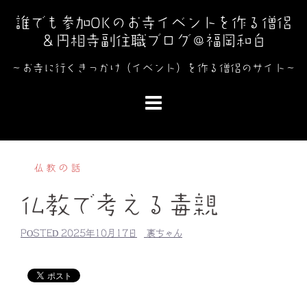
コ
誰でも参加OKのお寺イベントを作る僧侶
ン
＆円相寺副住職ブログ＠福岡和白
テ
ン
～お寺に行くきっかけ（イベント）を作る僧侶のサイト～
ツ
へ
ス
キ
ッ
仏教の話
プ
仏教で考える毒親
POSTED
2025年10月17日
裏ちゃん