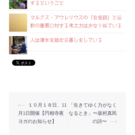
するということ
マルクス・アウレリウスの『自省録』と仏
教の善悪に対する考え方はかなり似ている
人は薄氷を踏む日暮しをしている
⟵
１０月１８日、11
「生きてゆく力がなく
投
月1日開催【円相寺夜
なるとき」〜坂村真民
稿
ヨガのお知らせ】
の詩〜
⟶
ナ