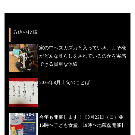
ビ
ゲ
ー
シ
最近の投稿
ョ
ン
家の中へズカズカと入っていき、よそ様
がどんな暮らしをされているのかを実感
できる貴重な体験
2026年8月上旬のことば
今年も開催します！【8月23日（日）＠
16時〜子ども食堂、19時〜地蔵盆開催】