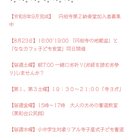
・。*・。*・。・。*・。*・。
【令和8年9月完成】 円相寺第２納骨堂加入者募集
中
【8月23日】16:00~19:00 『円相寺の地蔵盆』と
『ななカフェ子ども食堂』同日開催
【毎週土曜】朝7:00 一緒にお祈り(お経を読むお参
り)しませんか？
【第１、第３土曜】1９：３０～２１:００「寺ヨガ」
【毎週金曜】15時～17時 大人のための書道教室
（美和台公民館）
【毎週水曜】小中学生対象リアル寺子屋式子ども書道