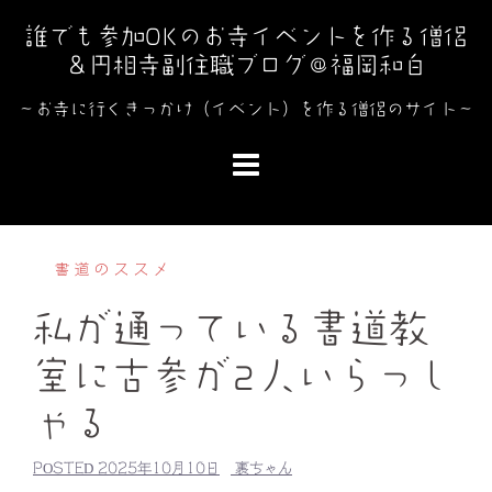
コ
誰でも参加OKのお寺イベントを作る僧侶
ン
＆円相寺副住職ブログ＠福岡和白
テ
ン
～お寺に行くきっかけ（イベント）を作る僧侶のサイト～
ツ
へ
ス
キ
ッ
書道のススメ
プ
私が通っている書道教
室に古参が2人いらっし
ゃる
POSTED
2025年10月10日
裏ちゃん