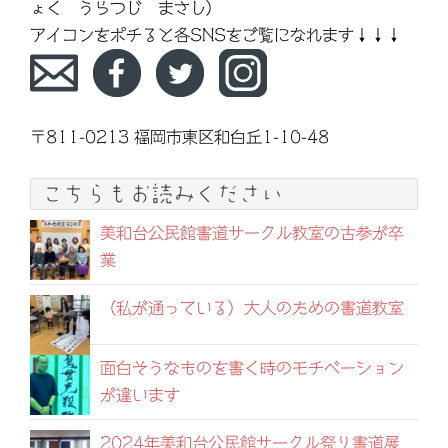
ょく うらつじ まさし）
アイコンをポチると各SNSをご覧になれます↓↓↓
〒811-0213 福岡市東区和白丘1-10-48
こちらもお読みください
美和台公民館書道サークル教室の古参が卒
業
（私が通っている）大人のための書道教室
面白そうなものを書く時のモチベーション
が違います
2024年美和台公民館サークル祭り書道展