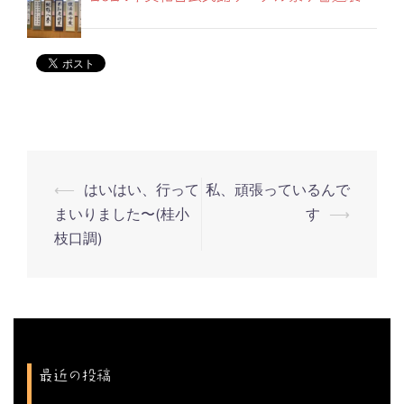
⟵
はいはい、行って
私、頑張っているんで
投
まいりました〜(桂小
す
⟶
稿
枝口調)
ナ
ビ
ゲ
ー
シ
最近の投稿
ョ