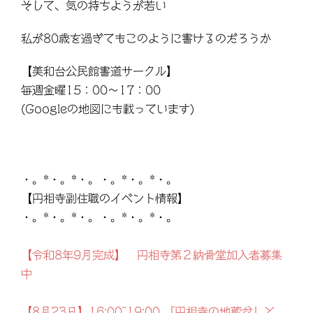
そして、気の持ちようが若い
私が80歳を過ぎてもこのように書けるのだろうか
【美和台公民館書道サークル】
毎週金曜15：00〜17：00
(Googleの地図にも載っています)
・。*・。*・。・。*・。*・。
【円相寺副住職のイベント情報】
・。*・。*・。・。*・。*・。
【令和8年9月完成】 円相寺第２納骨堂加入者募集
中
【8月23日】16:00~19:00 『円相寺の地蔵盆』と