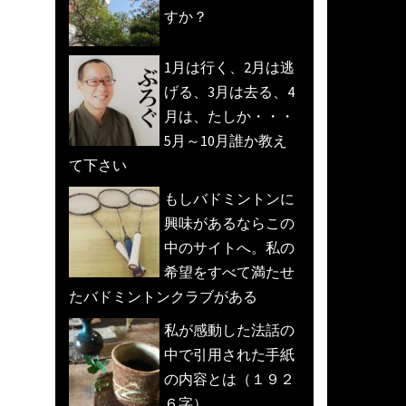
すか？
1月は行く、2月は逃
げる、3月は去る、4
月は、たしか・・・
5月～10月誰か教え
て下さい
もしバドミントンに
興味があるならこの
中のサイトへ。私の
希望をすべて満たせ
たバドミントンクラブがある
私が感動した法話の
中で引用された手紙
の内容とは（１９２
６字）