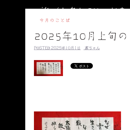
コ
誰でも参加OKのお
ン
テ
今月のことば
ン
2025年10月上旬
ツ
HOME
副住職のブログ
円相
へ
【毎週水曜】子ども書道教室
【毎
POSTED
2025年10月1日
裏ちゃん
ス
副住職のプロ
キ
ッ
プ