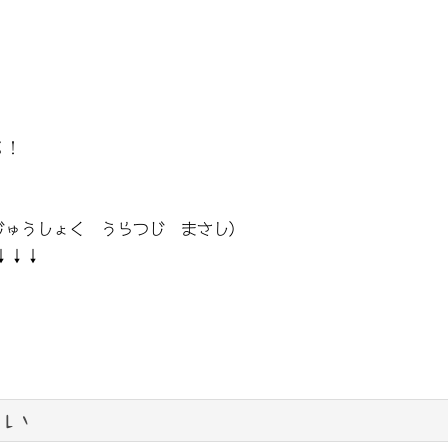
る！
じゅうしょく うらつじ まさし）
↓↓↓
い