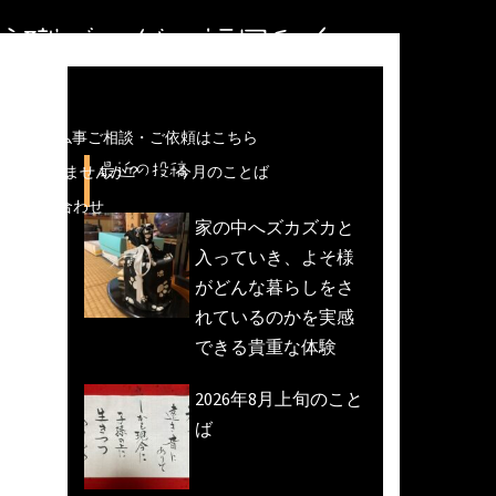
住職ブログ＠福岡和白
儀などの仏事ご相談・ご依頼はこちら
最近の投稿
魚活動)しませんか？
今月のことば
への問い合わせ
家の中へズカズカと
入っていき、よそ様
がどんな暮らしをさ
れているのかを実感
できる貴重な体験
2026年8月上旬のこと
ば