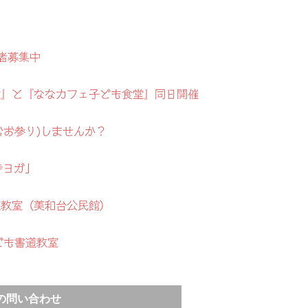
者募集中
地蔵盆』と『ななカフェ子ども食堂』同日開催
むお参り)しませんか？
寺ヨガ」
道教室（美和台公民館）
ども書道教室