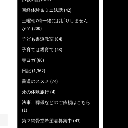
写経体験＆ミニ法話
(42)
土曜朝7時一緒にお祈りしません
か？
(200)
子ども書道教室
(84)
子育ては親育て
(48)
寺ヨガ
(80)
日記
(1,362)
書道のススメ
(74)
死の体験旅行
(4)
法事、葬儀などのご依頼はこちら
(1)
第２納骨堂希望者募集中
(43)