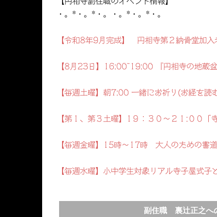
【円相寺副住職のイベント情報】
・。*・。*・。・。*・。*・。
【令和8年9月完成】 円相寺第２納骨堂加入
【8月23日】16:00~19:00 『円相寺の
【毎週土曜】朝7:00 一緒にお祈り(お経を読
【第１、第３土曜】1９：３０～２１:００「
【毎週金曜】15時～17時 大人のための書
【毎週水曜】小中学生対象リアル寺子屋式子