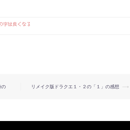
の字は良くなる
時の
リメイク版ドラクエ１・２の「１」の感想
⟶