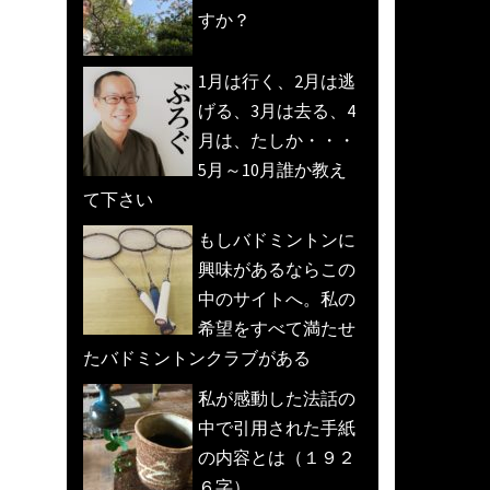
すか？
1月は行く、2月は逃
げる、3月は去る、4
月は、たしか・・・
5月～10月誰か教え
て下さい
もしバドミントンに
興味があるならこの
中のサイトへ。私の
希望をすべて満たせ
たバドミントンクラブがある
私が感動した法話の
中で引用された手紙
の内容とは（１９２
６字）