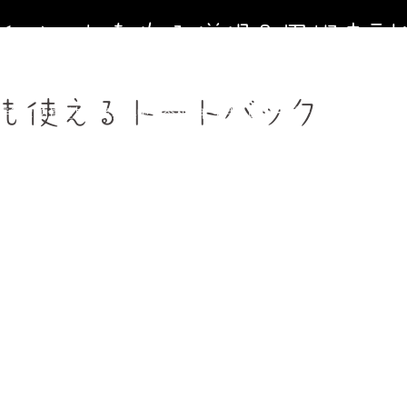
寺イベントを作る僧侶＆円相寺副
～お寺に行くきっかけ（イベント）を作る僧侶のサイト～
も使えるトートバック
寺第２納骨堂加入者募集中（令和8年９月１日オープン）
法事、葬
週金曜】大人のための書道教室
【毎週土曜】朝7時一緒にお祈り(木
フィール＆頼めること
円相寺までのアクセス
副住職 裏辻正之