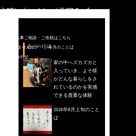
住職ブログ＠福岡和白
儀などの仏事ご相談・ご依頼はこちら
最近の投稿
魚活動)しませんか？
今月のことば
への問い合わせ
家の中へズカズカと
入っていき、よそ様
がどんな暮らしをさ
れているのかを実感
できる貴重な体験
2026年8月上旬のこと
ば