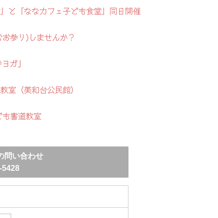
地蔵盆』と『ななカフェ子ども食堂』同日開催
むお参り)しませんか？
寺ヨガ」
道教室（美和台公民館）
ども書道教室