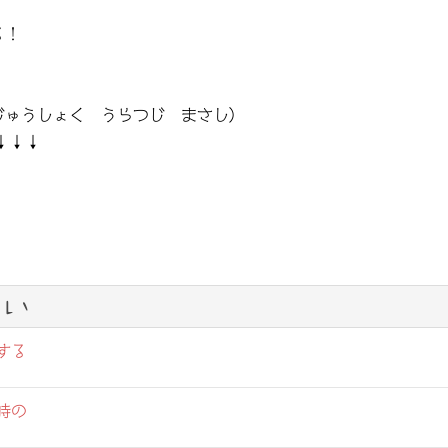
る！
じゅうしょく うらつじ まさし）
↓↓↓
い
する
時の