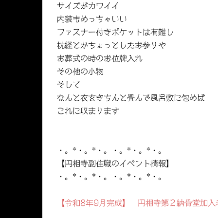
サイズがカワイイ
内装もめっちゃいい
ファスナー付きポケットは有難し
枕経とかちょっとしたお参りや
お葬式の時のお位牌入れ
その他の小物
そして
なんと衣をきちんと畳んで風呂敷に包めば
これに収まります
・。*・。*・。・。*・。*・。
【円相寺副住職のイベント情報】
・。*・。*・。・。*・。*・。
【令和8年9月完成】 円相寺第２納骨堂加入