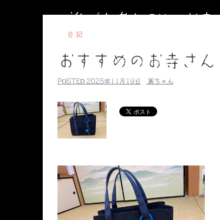
コ
誰でも参加OKのお
ン
テ
日記
ン
おすすめのお寺さん
ツ
HOME
副住職のブログ
円相
へ
【毎週水曜】子ども書道教室
【毎
POSTED
2025年11月19日
裏ちゃん
ス
副住職のプロ
キ
ッ
プ