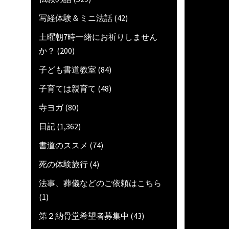
写経体験＆ミニ法話
(42)
土曜朝7時一緒にお祈りしません
か？
(200)
子ども書道教室
(84)
子育ては親育て
(48)
寺ヨガ
(80)
日記
(1,362)
書道のススメ
(74)
死の体験旅行
(4)
法事、葬儀などのご依頼はこちら
(1)
第２納骨堂希望者募集中
(43)