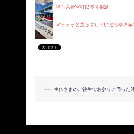
福岡県新宮町にある相島
ずっっっと念仏をしていたら卒塔婆
⟵
生仏さまのご往生でお参りに伺った
投
稿
ナ