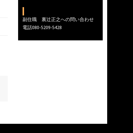
副住職 裏辻正之への問い合わせ
電話080-5209-5428