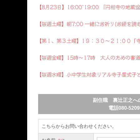
【8月23日】16:00~19:00 『円相寺の
【毎週土曜】朝7:00 一緒にお祈り(お経を読
【第１、第３土曜】1９：３０～２１:００「
【毎週金曜】15時～17時 大人のための書
【毎週水曜】小中学生対象リアル寺子屋式子