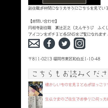
副住職が仲間になりたそうにこちらを見てい
【お問い合わせ】
円相寺副住職 裏辻正之（えんそうじ ふく
アイコンをポチると各SNSをご覧になれます
〒811-0213 福岡市東区和白丘1-10-48
こちらもお読みくださ
懐かしいものを見ると心がほっこり
生仏さまのご往生でお参りに伺った