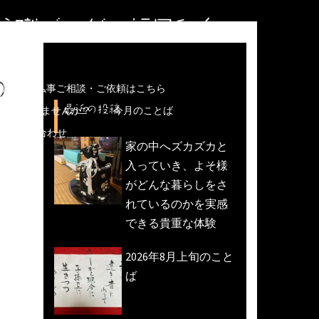
住職ブログ＠福岡和白
の
儀などの仏事ご相談・ご依頼はこちら
最近の投稿
魚活動)しませんか？
今月のことば
への問い合わせ
家の中へズカズカと
入っていき、よそ様
がどんな暮らしをさ
れているのかを実感
できる貴重な体験
2026年8月上旬のこと
ば