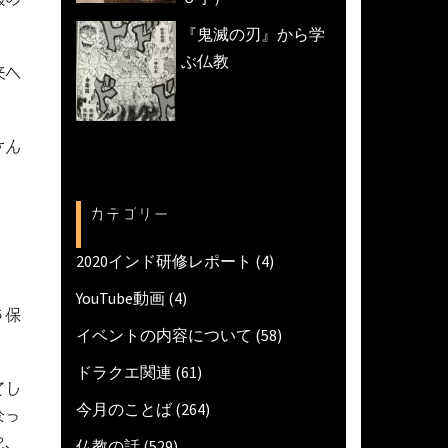
『鬼滅の刃』から学
ぶ仏教
来へ
さん
カテゴリー
2020インド研修レポート
(4)
YouTube動画
(4)
う保
イベントの内容について
(58)
ドラクエ関連
(61)
てし
今月のことば
(264)
なっ
に、
仏教の話
(529)