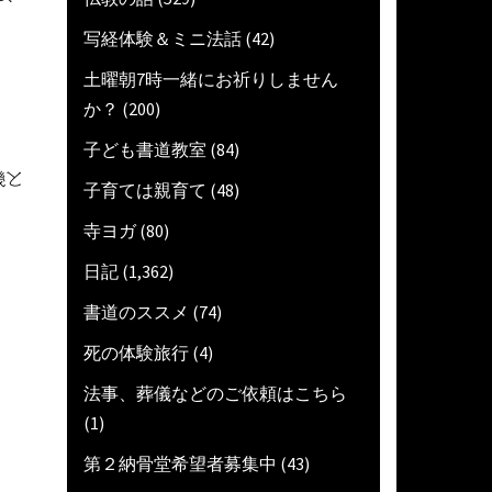
写経体験＆ミニ法話
(42)
土曜朝7時一緒にお祈りしません
か？
(200)
子ども書道教室
(84)
機と
子育ては親育て
(48)
寺ヨガ
(80)
日記
(1,362)
書道のススメ
(74)
死の体験旅行
(4)
法事、葬儀などのご依頼はこちら
(1)
第２納骨堂希望者募集中
(43)