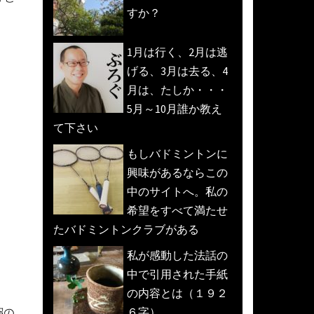
すか？
1月は行く、2月は逃
げる、3月は去る、4
月は、たしか・・・
5月～10月誰か教え
て下さい
もしバドミントンに
興味があるならこの
中のサイトへ。私の
希望をすべて満たせ
たバドミントンクラブがある
私が感動した法話の
中で引用された手紙
の内容とは（１９２
６字）
服の