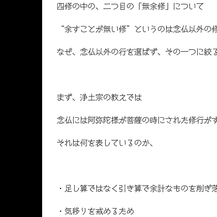
四修の中の、二つ目の「無余修」について
“余すことが無い修”というのは念仏以外の
なぜ、念仏以外の行を選ばず、その一つに絞
まず、浄土宗の教えでは
念仏には阿弥陀様が菩薩の時にされた修行が
それは何を表しているのか、
・足し算ではなく引き算で余計なものを削ぎ
・気移りを戒めるため