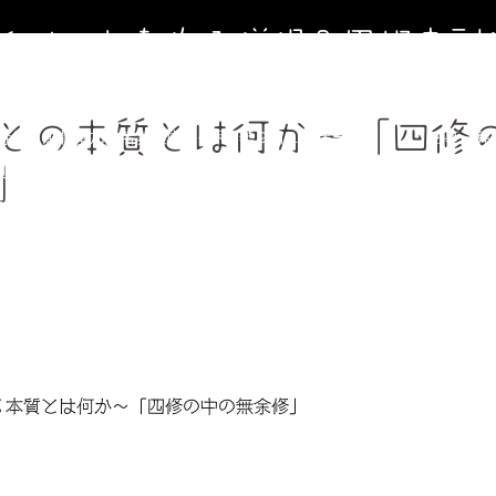
寺イベントを作る僧侶＆円相寺副
～お寺に行くきっかけ（イベント）を作る僧侶のサイト～
との本質とは何か〜「四修
寺第２納骨堂加入者募集中（令和8年９月１日オープン）
法事、葬
週金曜】大人のための書道教室
【毎週土曜】朝7時一緒にお祈り(木
」
フィール＆頼めること
円相寺までのアクセス
副住職 裏辻正之
る本質とは何か〜「四修の中の無余修」