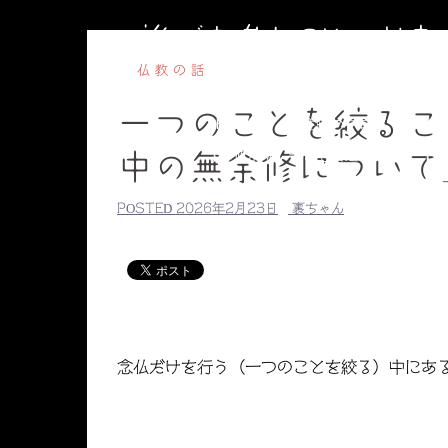
コ
誰でも参加OKのお
ン
テ
仏教の話
ン
一つのことを絞るこ
ツ
HOME
副住職のブログ
円相
へ
【毎週水曜】子ども書道教室
【毎
中の無余修について
ス
副住職のプロ
キ
POSTED
2026年2月23日
裏ちゃん
ッ
プ
念仏だけを行う（一つのことを絞る）中にあ