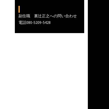
副住職 裏辻正之への問い合わせ
電話080-5209-5428