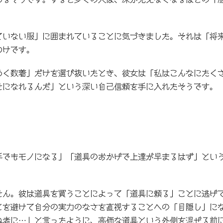
ていない服」に囲まれていることに気づきました。それは「将
わけです。
めく数着」だけを選び抜いたとき、彼女は「私はこんなにたく
せになれるんだ」という深い自己信頼を手に入れたそうです。
手でもモノになる」「道具のおかげで上達が早まるはず」とい
せん。彼は道具を買うことによって「道具に頼る」ことに逃げ
とを避けて自分の実力のなさを直視することへの「目隠し」に
ぬ者に…」と言ったように、高価な道具という外側を混ぜる前