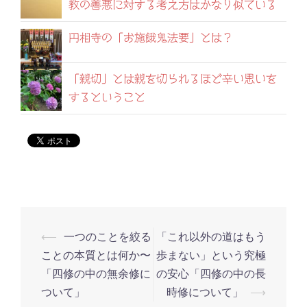
教の善悪に対する考え方はかなり似ている
円相寺の「お施餓鬼法要」とは？
「親切」とは親を切られるほど辛い思いを
するということ
⟵
一つのことを絞る
「これ以外の道はもう
投
ことの本質とは何か〜
歩まない」という究極
稿
「四修の中の無余修に
の安心「四修の中の長
ナ
ついて」
時修について」
⟶
ビ