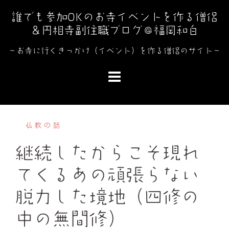
コ
誰でも参加OKのお寺イベントを作る僧侶
ン
＆円相寺副住職ブログ＠福岡和白
テ
ン
～お寺に行くきっかけ（イベント）を作る僧侶のサイト～
ツ
へ
ス
キ
ッ
仏教の話
プ
継続したからこそ現れ
てくるあの頑張らない
脱力した境地（四修の
中の無間修）