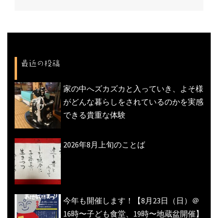
ゲ
ー
シ
ョ
最近の投稿
ン
家の中へズカズカと入っていき、よそ様
がどんな暮らしをされているのかを実感
できる貴重な体験
2026年8月上旬のことば
今年も開催します！【8月23日（日）＠
16時〜子ども食堂、19時〜地蔵盆開催】