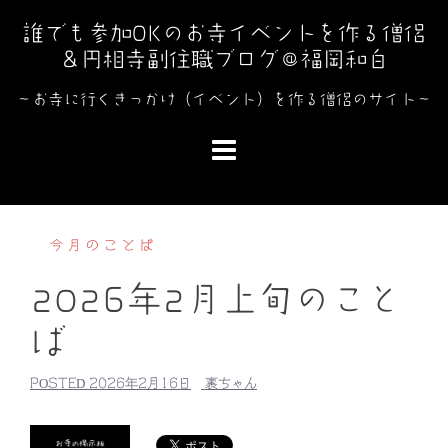
コ
誰でも参加OKのお寺イベントを作る僧侶
ン
＆円相寺副住職ブログ＠福岡和白
テ
ン
～お寺に行くきっかけ（イベント）を作る僧侶のサイト～
ツ
へ
ス
キ
ッ
今月のことば
プ
2026年2月上旬のこと
ば
POSTED
2026年2月16日
裏ちゃん