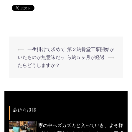
⟵
一生掛けて求めて
第２納骨堂工事開始か
投
いたものが無意味だっ
ら約５ヶ月が経過
⟶
稿
たらどうしますか？
ナ
ビ
ゲ
ー
シ
最近の投稿
ョ
ン
家の中へズカズカと入っていき、よそ様