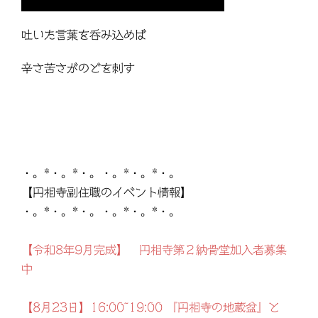
吐いた言葉を呑み込めば
辛さ苦さがのどを刺す
・。*・。*・。・。*・。*・。
【円相寺副住職のイベント情報】
・。*・。*・。・。*・。*・。
【令和8年9月完成】 円相寺第２納骨堂加入者募集
中
【8月23日】16:00~19:00 『円相寺の地蔵盆』と