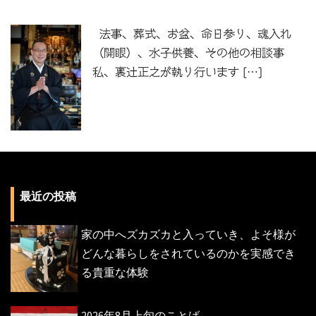
法事、葬式、お盆、命日参り、魂入れ
（開眼）、水子供養、その他の相談事
私、裏辻正之が執り行います […]
最近の投稿
家の中へズカズカと入っていき、よそ様が
どんな暮らしをされているのかを実感でき
る貴重な体験
2026年8月上旬のことば