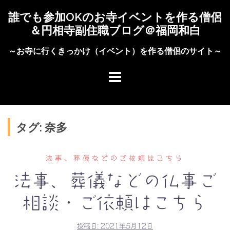
コ
誰でも参加OKのお寺イベントを作る僧侶
ン
＆円相寺副住職ブログ＠福岡和白
テ
ン
～お寺に行くきっかけ（イベント）を作る僧侶のサイト～
ツ
へ
ス
キ
ッ
タグ: 奈多
プ
法事、葬儀などのご依頼はこちら
法事、葬儀などの仏事ご
相談・ご依頼はこちら
投稿日:
2021年5月12日