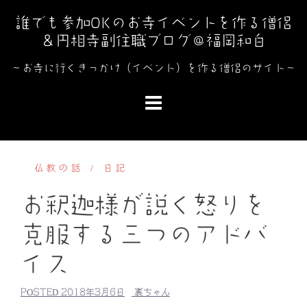
コ
誰でも参加OKのお寺イベントを作る僧侶
ン
＆円相寺副住職ブログ＠福岡和白
テ
ン
～お寺に行くきっかけ（イベント）を作る僧侶のサイト～
ツ
へ
ス
キ
ッ
仏教の話
日記
プ
お釈迦様が説く怒りを
克服する三つのアドバ
イス
POSTED
2018年3月6日
裏ちゃん