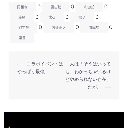
0
0
0
円相寺
副住職
和白丘
0
0
0
座禅
念仏
怒り
0
0
0
戒定慧
裏辻正之
貪瞋痴
題目
⟵
コラボイベントは
人は「そうはいって
投
やっぱり最強
も、わかっちゃいるけ
稿
どやめられない存在」
ナ
だが、
⟶
ビ
ゲ
ー
シ
ョ