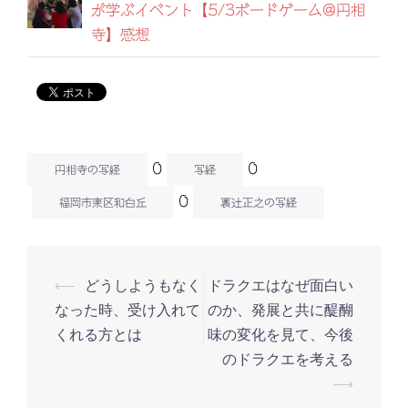
が学ぶイベント【5/3ボードゲーム@円相
寺】感想
0
0
円相寺の写経
写経
0
福岡市東区和白丘
裏辻正之の写経
⟵
どうしようもなく
ドラクエはなぜ面白い
投
なった時、受け入れて
のか、発展と共に醍醐
稿
くれる方とは
味の変化を見て、今後
ナ
のドラクエを考える
ビ
⟶
ゲ