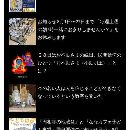
お知らせ 8月1日〜22日まで 「毎週土曜
の朝7時一緒にお参りしませんか？」を
お休みします
２８日はお不動さまの縁日、民間信仰の
ひとつ「お不動さま（不動明王）」と
は？
今の若い人は人を信じることができなく
なっているという数字を聞いた
『円相寺の地蔵盆』と『ななカフェ子ど
も食堂』同日開催のお知らせ日時：8月