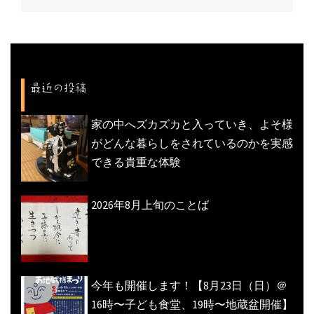
ー
シ
ョ
ン
最近の投稿
家の中へズカズカと入っていき、よそ様
がどんな暮らしをされているのかを実感
できる貴重な体験
2026年8月上旬のことば
今年も開催します！【8月23日（日）＠
16時〜子ども食堂、19時〜地蔵盆開催】