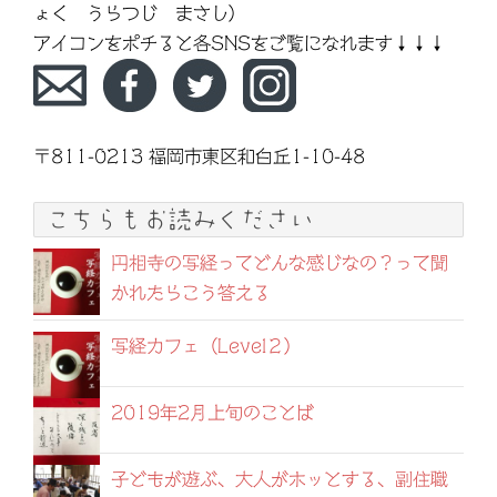
ょく うらつじ まさし）
アイコンをポチると各SNSをご覧になれます↓↓↓
〒811-0213 福岡市東区和白丘1-10-48
こちらもお読みください
円相寺の写経ってどんな感じなの？って聞
かれたらこう答える
写経カフェ（Level２）
2019年2月上旬のことば
子どもが遊ぶ、大人がホッとする、副住職