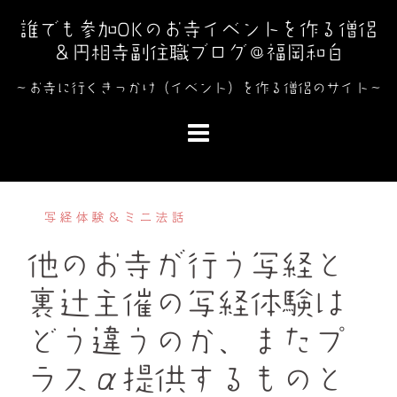
コ
誰でも参加OKのお寺イベントを作る僧侶
ン
＆円相寺副住職ブログ＠福岡和白
テ
ン
～お寺に行くきっかけ（イベント）を作る僧侶のサイト～
ツ
へ
ス
キ
ッ
写経体験＆ミニ法話
プ
他のお寺が行う写経と
裏辻主催の写経体験は
どう違うのか、またプ
ラスα提供するものと