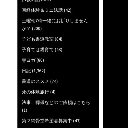
写経体験＆ミニ法話
(42)
土曜朝7時一緒にお祈りしません
か？
(200)
子ども書道教室
(84)
子育ては親育て
(48)
寺ヨガ
(80)
日記
(1,362)
書道のススメ
(74)
死の体験旅行
(4)
法事、葬儀などのご依頼はこちら
(1)
第２納骨堂希望者募集中
(43)