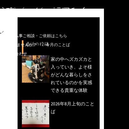
住職ブログ＠福岡和白
で
儀などの仏事ご相談・ご依頼はこちら
最近の投稿
魚活動)しませんか？
今月のことば
への問い合わせ
家の中へズカズカと
入っていき、よそ様
がどんな暮らしをさ
れているのかを実感
できる貴重な体験
2026年8月上旬のこと
ば