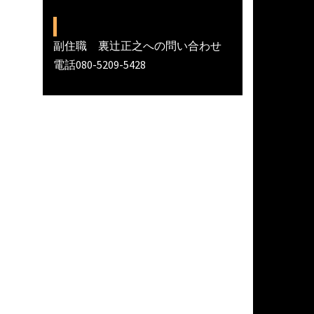
副住職 裏辻正之への問い合わせ
電話080-5209-5428