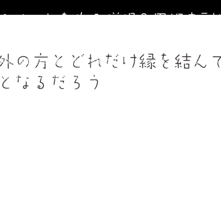
寺イベントを作る僧侶＆円相寺副
～お寺に行くきっかけ（イベント）を作る僧侶のサイト～
外の方とどれだけ縁を結ん
寺第２納骨堂加入者募集中（令和8年９月１日オープン）
法事、葬
週金曜】大人のための書道教室
【毎週土曜】朝7時一緒にお祈り(木
となるだろう
フィール＆頼めること
円相寺までのアクセス
副住職 裏辻正之