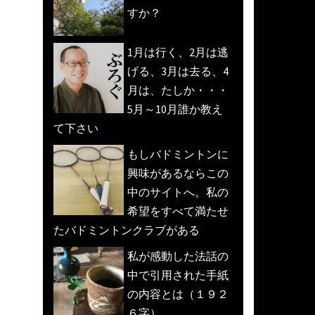
すか？
1月は行く、2月は逃
げる、3月は去る、4
月は、たしか・・・
5月～10月誰か教え
て下さい
もしバドミントンに
興味があるならこの
中のサイトへ。私の
希望をすべて満たせ
たバドミントンクラブがある
私が感動した法話の
中で引用された手紙
の内容とは（１９２
６字）