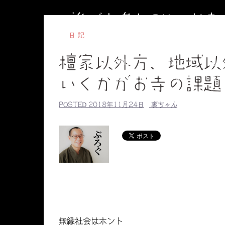
コ
誰でも参加OKのお
ン
テ
日記
ン
檀家以外方、地域以
ツ
HOME
副住職のブログ
円相
へ
【毎週水曜】子ども書道教室
【毎
いくかがお寺の課題
ス
副住職のプロ
キ
POSTED
2018年11月24日
裏ちゃん
ッ
プ
無縁社会はホント