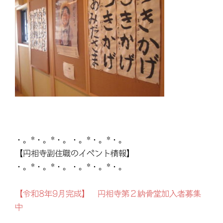
・。*・。*・。・。*・。*・。
【円相寺副住職のイベント情報】
・。*・。*・。・。*・。*・。
【令和8年9月完成】 円相寺第２納骨堂加入者募集
中