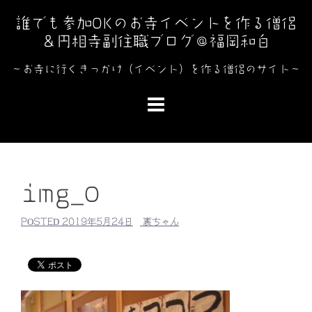
コ
誰でも参加OKのお寺イベントを作る僧侶
ン
＆円相寺副住職ブログ＠福岡和白
テ
ン
～お寺に行くきっかけ（イベント）を作る僧侶のサイト～
ツ
へ
ス
キ
ッ
プ
img_0
POSTED
2019年5月24日
裏ちゃん