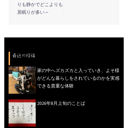
ナ
りも静かでどこよりも
ビ
居眠りが多い～
ゲ
ー
シ
ョ
ン
最近の投稿
家の中へズカズカと入っていき、よそ様
がどんな暮らしをされているのかを実感
できる貴重な体験
2026年8月上旬のことば