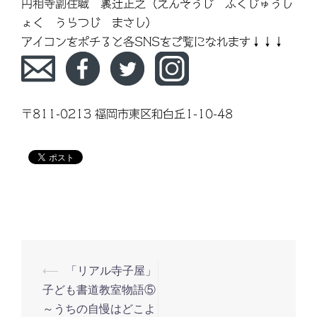
円相寺副住職 裏辻正之（えんそうじ ふくじゅうし
ょく うらつじ まさし）
アイコンをポチると各SNSをご覧になれます↓↓↓
〒811-0213 福岡市東区和白丘1-10-48
⟵
「リアル寺子屋」
投
子ども書道教室物語⑤
稿
～うちの自慢はどこよ