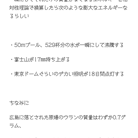
対性理論で換算したら次のような膨大なエネルギーな
るらしい
・
50m
プール、
529
杯分の水が一瞬にして沸騰する
・富士山が
17
㎜持ち上がる
・東京ドームぐらいのデカい照明が
18
日間点灯する
ちなみに
広島に落とされた原爆のウランの質量はわずか
0.7
グ
ラム、