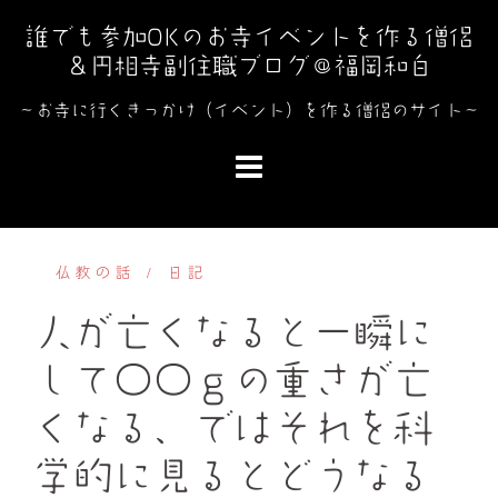
コ
誰でも参加OKのお寺イベントを作る僧侶
ン
＆円相寺副住職ブログ＠福岡和白
テ
ン
～お寺に行くきっかけ（イベント）を作る僧侶のサイト～
ツ
へ
ス
キ
ッ
仏教の話
日記
プ
人が亡くなると一瞬に
して〇〇ｇの重さが亡
くなる、ではそれを科
学的に見るとどうなる