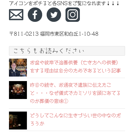
アイコンをポチると各SNSをご覧になれます↓↓↓
〒811-0213 福岡市東区和白丘1-10-48
こちらもお読みください
お盆や彼岸で追善供養（亡き方への供養）
をする理由は自分のためであるという記事
昨日の続き、お通夜で遺族に伝えたこ
と・・・なぜ儀式でカミソリを頭にあてる
のか葬儀の意味①
どうしてこんなに生きづらい世の中なのだ
ろうか