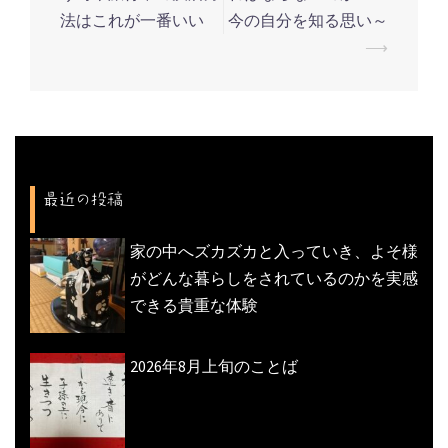
稿
法はこれが一番いい
今の自分を知る思い～
ナ
⟶
ビ
ゲ
ー
シ
ョ
最近の投稿
ン
家の中へズカズカと入っていき、よそ様
がどんな暮らしをされているのかを実感
できる貴重な体験
2026年8月上旬のことば