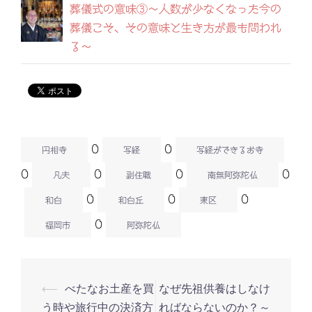
葬儀式の意味③～人数が少なくなった今の
葬儀こそ、その意味と生き方が最も問われ
る～
0
0
円相寺
写経
写経ができるお寺
0
0
0
0
凡夫
副住職
南無阿弥陀仏
0
0
0
和白
和白丘
東区
0
福岡市
阿弥陀仏
⟵
べたなお土産を買
なぜ先祖供養はしなけ
投
う時や旅行中の決済方
ればならないのか？～