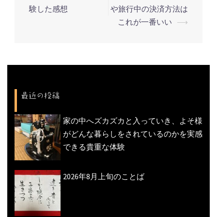
投
験した感想
や旅行中の決済方法は
稿
これが一番いい
⟶
ナ
ビ
ゲ
ー
シ
最近の投稿
ョ
ン
家の中へズカズカと入っていき、よそ様
がどんな暮らしをされているのかを実感
できる貴重な体験
2026年8月上旬のことば