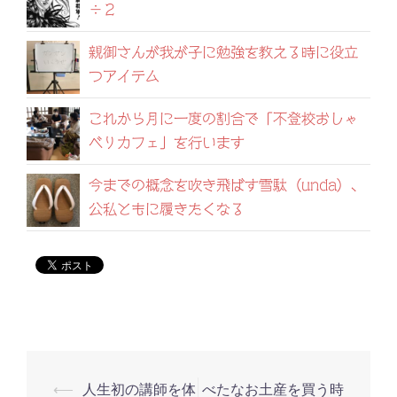
÷２
親御さんが我が子に勉強を教える時に役立
つアイテム
これから月に一度の割合で「不登校おしゃ
べりカフェ」を行います
今までの概念を吹き飛ばす雪駄（unda）、
公私ともに履きたくなる
⟵
人生初の講師を体
べたなお土産を買う時