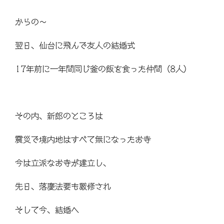
からの～
翌日、仙台に飛んで友人の結婚式
17
年前に一年間同じ釜の飯を食った仲間（
8
人）
その内、新郎のところは
震災で境内地はすべて無になったお寺
今は立派なお寺が建立し、
先日、落慶法要も厳修され
そして今、結婚へ