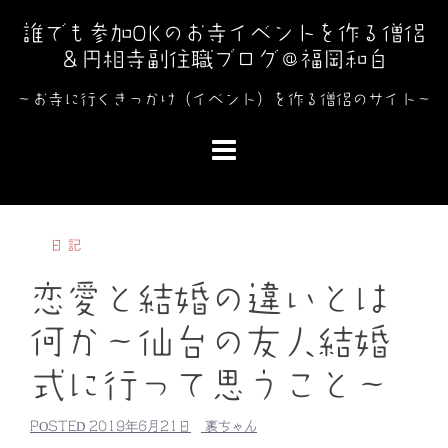
コ
誰でも参加OKのお寺イベントを作る僧侶
ン
＆円相寺副住職ブログ＠福岡和白
テ
ン
～お寺に行くきっかけ（イベント）を作る僧侶のサイト～
ツ
へ
ス
キ
ッ
日記
プ
恋愛と結婚の違いとは
何か～仙台の友人結婚
式に行って思うこと～
POSTED
2019年6月21日
裏ちゃん