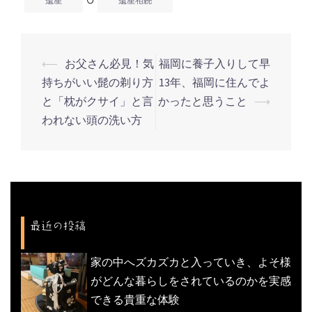
遺産
遺産相続
⟵
お父さん必見！気
福岡に養子入りして早
投
持ちがいい髭の剃り方
13年、福岡に住んでよ
稿
と「枕がクサイ」と言
かったと思うこと
⟶
ナ
われない頭の洗い方
ビ
ゲ
ー
シ
ョ
最近の投稿
ン
家の中へズカズカと入っていき、よそ様
がどんな暮らしをされているのかを実感
できる貴重な体験