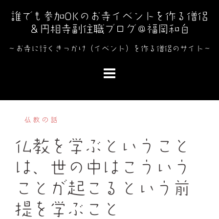
コ
誰でも参加OKのお寺イベントを作る僧侶
ン
＆円相寺副住職ブログ＠福岡和白
テ
ン
～お寺に行くきっかけ（イベント）を作る僧侶のサイト～
ツ
へ
ス
キ
ッ
仏教の話
プ
仏教を学ぶということ
は、世の中はこういう
ことが起こるという前
提を学ぶこと