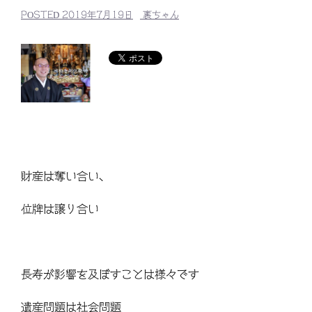
POSTED
2019年7月19日
裏ちゃん
財産は奪い合い、
位牌は譲り合い
長寿が影響を及ぼすことは様々です
遺産問題は社会問題