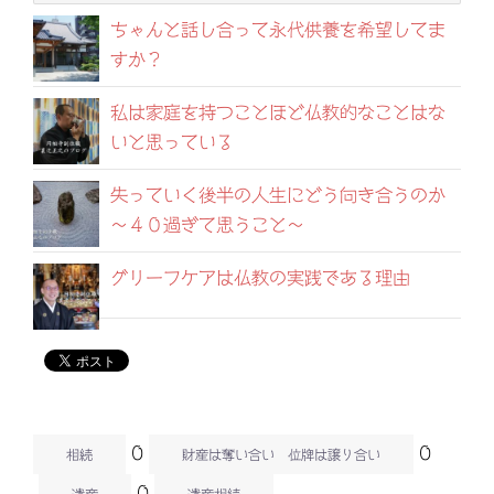
ちゃんと話し合って永代供養を希望してま
すか？
私は家庭を持つことほど仏教的なことはな
いと思っている
失っていく後半の人生にどう向き合うのか
～４０過ぎて思うこと～
グリーフケアは仏教の実践である理由
0
0
相続
財産は奪い合い 位牌は譲り合い
0