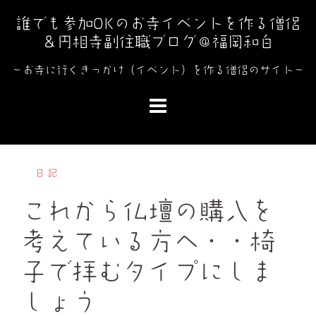
コ
誰でも参加OKのお寺イベントを作る僧侶
ン
＆円相寺副住職ブログ＠福岡和白
テ
ン
～お寺に行くきっかけ（イベント）を作る僧侶のサイト～
ツ
へ
ス
キ
ッ
日記
プ
これから仏壇の購入を
考えている方へ・・椅
子で拝むタイプにしま
しょう