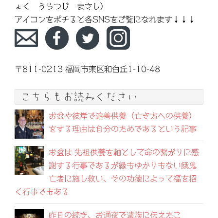
ょく うらつじ まさし）
アイコンをポチると各SNSをご覧になれます↓↓↓
〒811-0213 福岡市東区和白丘1-10-48
こちらもお読みください
お盆や彼岸で追善供養（亡き方への供養）
をする理由は自分のためであるという記事
お盆は 先祖供養を軸として命の繋がりに感
謝する行事であるが縁もゆかりもない餓鬼
亡者に施し救い、その功徳によって福を招
く行事でもある
昨日の続き、お通夜で遺族に伝えたこ