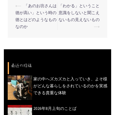
⟵
「あのお坊さんは
「わかる」ということ
投
徳が高い」という時の
意識をしないと聞こえ
稿
徳とはどのようなもの
ないもの見えないもの
ナ
なのか
⟶
ビ
ゲ
ー
シ
ョ
最近の投稿
ン
家の中へズカズカと入っていき、よそ様
がどんな暮らしをされているのかを実感
できる貴重な体験
2026年8月上旬のことば