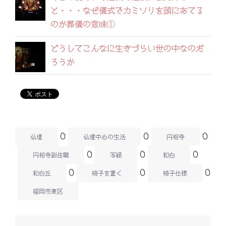
と・・・なぜ儀式でカミソリを頭にあてる
のか葬儀の意味①
どうしてこんなに生きづらい世の中なのだ
ろうか
0
0
0
仏壇
仏壇中心の生活
円相寺
0
0
0
円相寺副住職
写経
和白
0
0
0
和白丘
椅子を置く
椅子仕様
福岡市東区