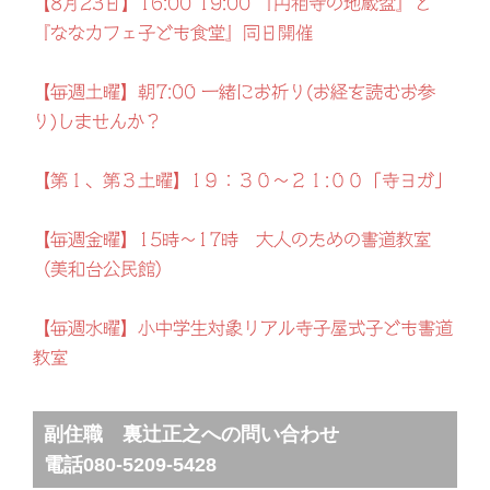
【8月23日】16:00~19:00 『円相寺の地蔵盆』と
『ななカフェ子ども食堂』同日開催
【毎週土曜】朝7:00 一緒にお祈り(お経を読むお参
り)しませんか？
【第１、第３土曜】1９：３０～２１:００「寺ヨガ」
【毎週金曜】15時～17時 大人のための書道教室
（美和台公民館）
【毎週水曜】小中学生対象リアル寺子屋式子ども書道
教室