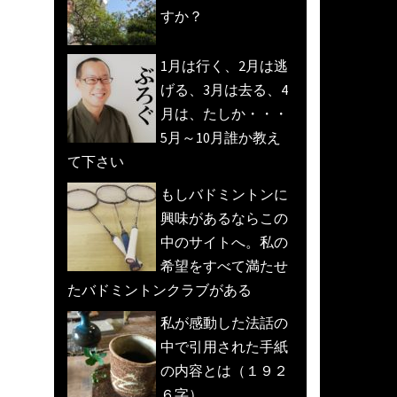
すか？
1月は行く、2月は逃
げる、3月は去る、4
月は、たしか・・・
5月～10月誰か教え
て下さい
もしバドミントンに
興味があるならこの
中のサイトへ。私の
希望をすべて満たせ
たバドミントンクラブがある
私が感動した法話の
中で引用された手紙
の内容とは（１９２
６字）