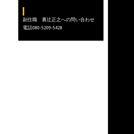
副住職 裏辻正之への問い合わせ
電話080-5209-5428