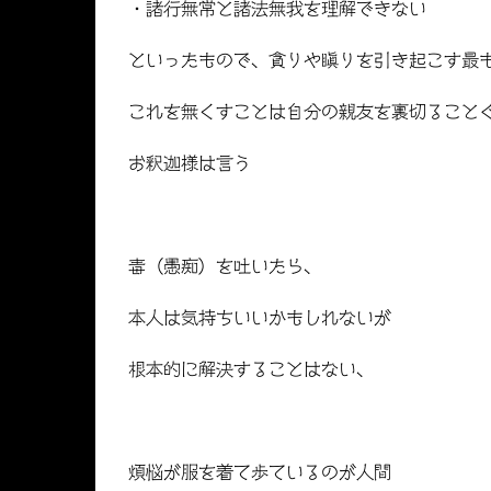
・諸行無常と諸法無我を理解できない
といったもので、貪りや瞋りを引き起こす最
これを無くすことは自分の親友を裏切ること
お釈迦様は言う
毒（愚痴）を吐いたら、
本人は気持ちいいかもしれないが
根本的に解決することはない、
煩悩が服を着て歩ているのが人間