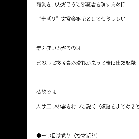
寵愛をいただこうと邪魔者を消すために
“毒盛り”を常套手段として使うらしい
毒を使いたがるのは
己の心にある毒が溢れかえって表に出た証拠
仏教では
人は三つの毒を持つと説く（煩悩をまとめる
●一つ目は貪り（むさぼり）