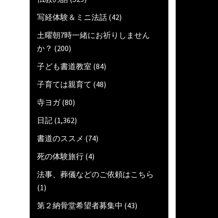
写経体験＆ミニ法話
(42)
土曜朝7時一緒にお祈りしません
か？
(200)
子ども書道教室
(84)
子育ては親育て
(48)
寺ヨガ
(80)
日記
(1,362)
書道のススメ
(74)
死の体験旅行
(4)
法事、葬儀などのご依頼はこちら
(1)
第２納骨堂希望者募集中
(43)