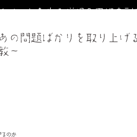
寺イベントを作る僧侶＆円相寺副
～お寺に行くきっかけ（イベント）を作る僧侶のサイト～
あの問題ばかりを取り上げ
寺第２納骨堂加入者募集中（令和8年９月１日オープン）
法事、葬
週金曜】大人のための書道教室
【毎週土曜】朝7時一緒にお祈り(木
教～
フィール＆頼めること
円相寺までのアクセス
副住職 裏辻正之
げるのか