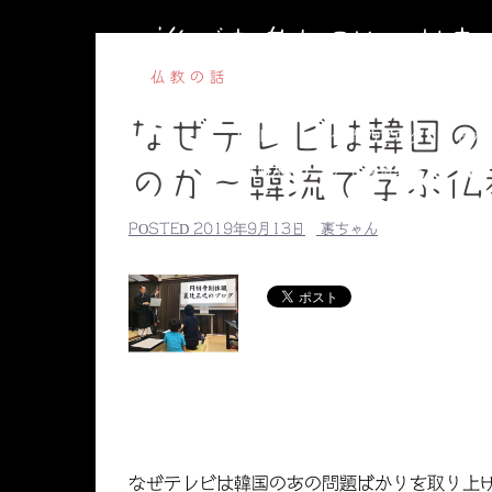
コ
誰でも参加OKのお
ン
テ
仏教の話
ン
なぜテレビは韓国の
ツ
HOME
副住職のブログ
円相
へ
【毎週水曜】子ども書道教室
【毎
のか～韓流で学ぶ仏
ス
副住職のプロ
キ
POSTED
2019年9月13日
裏ちゃん
ッ
プ
なぜテレビは韓国のあの問題ばかりを取り上