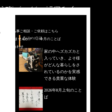
住職ブログ＠福岡和白
る
儀などの仏事ご相談・ご依頼はこちら
最近の投稿
魚活動)しませんか？
今月のことば
への問い合わせ
家の中へズカズカと
入っていき、よそ様
がどんな暮らしをさ
れているのかを実感
できる貴重な体験
2026年8月上旬のこと
ば