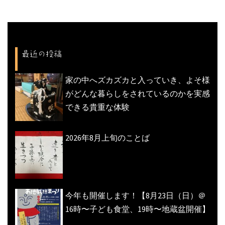
ー
シ
ョ
ン
最近の投稿
家の中へズカズカと入っていき、よそ様
がどんな暮らしをされているのかを実感
できる貴重な体験
2026年8月上旬のことば
今年も開催します！【8月23日（日）＠
16時〜子ども食堂、19時〜地蔵盆開催】