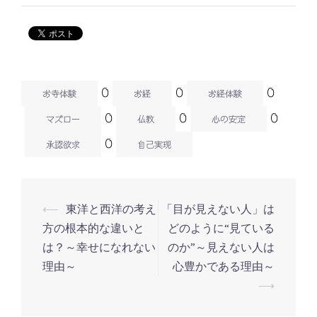
0
0
0
お寺体験
お経
お経体験
0
0
0
マズロー
仏教
心の安定
0
承認欲求
自己実現
⟵
東洋と西洋の考え
「目が見えない人」は
投
方の根本的な違いと
どのように“見ている
稿
は？～幸せになれない
のか”～見えない人は
ナ
理由～
心豊かである理由～
ビ
⟶
ゲ