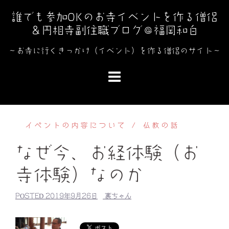
コ
誰でも参加OKのお寺イベントを作る僧侶
ン
＆円相寺副住職ブログ＠福岡和白
テ
ン
～お寺に行くきっかけ（イベント）を作る僧侶のサイト～
ツ
へ
ス
キ
ッ
イベントの内容について
仏教の話
プ
なぜ今、お経体験（お
寺体験）なのか
POSTED
2019年9月26日
裏ちゃん