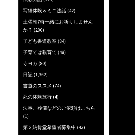
写経体験＆ミニ法話
(42)
土曜朝7時一緒にお祈りしません
か？
(200)
子ども書道教室
(84)
子育ては親育て
(48)
寺ヨガ
(80)
日記
(1,362)
書道のススメ
(74)
死の体験旅行
(4)
法事、葬儀などのご依頼はこちら
(1)
第２納骨堂希望者募集中
(43)