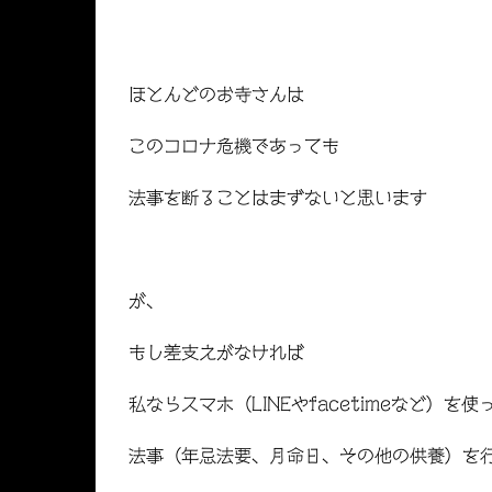
ほとんどのお寺さんは
このコロナ危機であっても
法事を断ることはまずないと思います
が、
もし差支えがなければ
私ならスマホ（
LINE
や
facetime
など）を使
法事（年忌法要、月命日、その他の供養）を