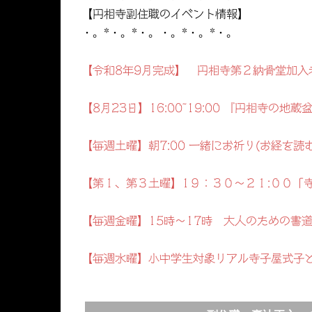
【円相寺副住職のイベント情報】
・。*・。*・。・。*・。*・。
【令和8年9月完成】 円相寺第２納骨堂加入
【8月23日】16:00~19:00 『円相寺の
【毎週土曜】朝7:00 一緒にお祈り(お経を読
【第１、第３土曜】1９：３０～２１:００「
【毎週金曜】15時～17時 大人のための書
【毎週水曜】小中学生対象リアル寺子屋式子