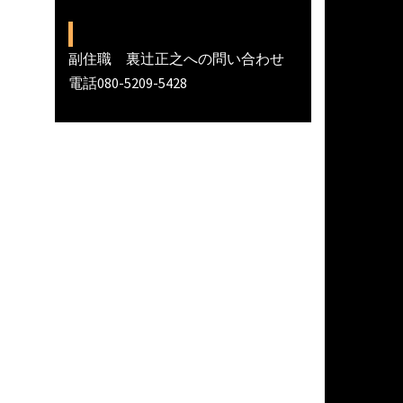
副住職 裏辻正之への問い合わせ
電話080-5209-5428