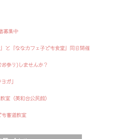
者募集中
地蔵盆』と『ななカフェ子ども食堂』同日開催
むお参り)しませんか？
寺ヨガ」
道教室（美和台公民館）
ども書道教室