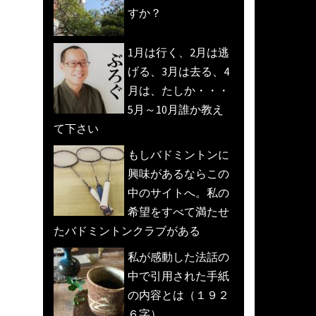
すか？
1月は行く、2月は逃
げる、3月は去る、4
月は、たしか・・・
5月～10月誰か教え
て下さい
もしバドミントンに
興味があるならこの
中のサイトへ。私の
希望をすべて満たせ
たバドミントンクラブがある
私が感動した法話の
中で引用された手紙
の内容とは（１９２
６字）