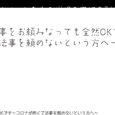
寺イベントを作る僧侶＆円相寺副
～お寺に行くきっかけ（イベント）を作る僧侶のサイト～
事をお頼みなっても全然OK
寺第２納骨堂加入者募集中（令和8年９月１日オープン）
法事、葬
週金曜】大人のための書道教室
【毎週土曜】朝7時一緒にお祈り(木
法事を頼めないという方へ
フィール＆頼めること
円相寺までのアクセス
副住職 裏辻正之
OK
です～コロナが怖くて法事を頼めないという方へ～