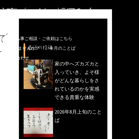
住職ブログ＠福岡和白
で
儀などの仏事ご相談・ご依頼はこちら
最近の投稿
魚活動)しませんか？
今月のことば
～
への問い合わせ
家の中へズカズカと
入っていき、よそ様
がどんな暮らしをさ
れているのかを実感
できる貴重な体験
2026年8月上旬のこと
ば