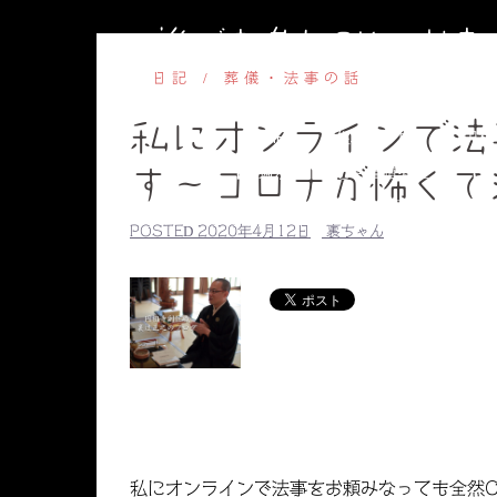
コ
誰でも参加OKのお
ン
テ
日記
葬儀・法事の話
ン
私にオンラインで法
ツ
HOME
副住職のブログ
円相
へ
【毎週水曜】子ども書道教室
【毎
す～コロナが怖くて
ス
副住職のプロ
キ
POSTED
2020年4月12日
裏ちゃん
ッ
プ
私にオンラインで法事をお頼みなっても全然