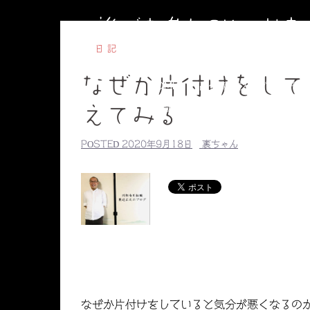
コ
誰でも参加OKのお
ン
テ
日記
ン
なぜか片付けをして
ツ
HOME
副住職のブログ
円相
へ
【毎週水曜】子ども書道教室
【毎
えてみる
ス
副住職のプロ
キ
POSTED
2020年9月18日
裏ちゃん
ッ
プ
なぜか片付けをしていると気分が悪くなるの