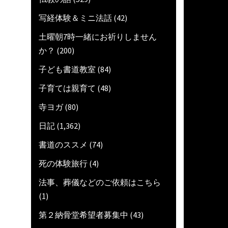
写経体験＆ミニ法話
(42)
土曜朝7時一緒にお祈りしません
か？
(200)
子ども書道教室
(84)
子育ては親育て
(48)
寺ヨガ
(80)
日記
(1,362)
書道のススメ
(74)
死の体験旅行
(4)
法事、葬儀などのご依頼はこちら
(1)
第２納骨堂希望者募集中
(43)