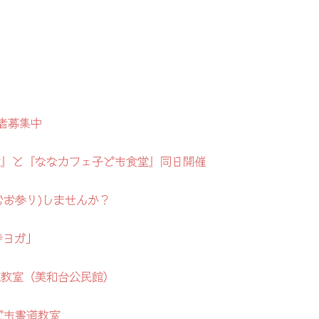
者募集中
地蔵盆』と『ななカフェ子ども食堂』同日開催
むお参り)しませんか？
寺ヨガ」
道教室（美和台公民館）
ども書道教室