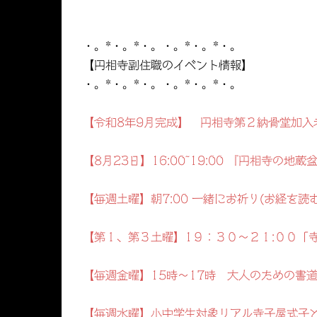
・。*・。*・。・。*・。*・。
【円相寺副住職のイベント情報】
・。*・。*・。・。*・。*・。
【令和8年9月完成】 円相寺第２納骨堂加入
【8月23日】16:00~19:00 『円相寺の
【毎週土曜】朝7:00 一緒にお祈り(お経を読
【第１、第３土曜】1９：３０～２１:００「
【毎週金曜】15時～17時 大人のための書
【毎週水曜】小中学生対象リアル寺子屋式子