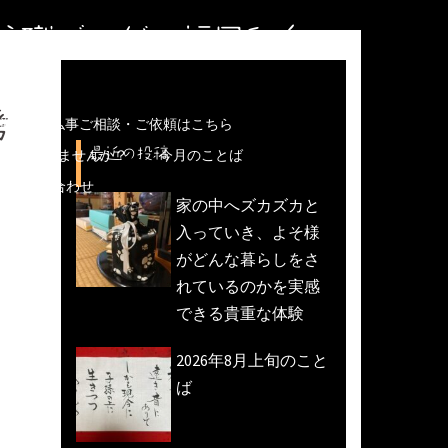
住職ブログ＠福岡和白
考
儀などの仏事ご相談・ご依頼はこちら
最近の投稿
魚活動)しませんか？
今月のことば
への問い合わせ
家の中へズカズカと
入っていき、よそ様
がどんな暮らしをさ
れているのかを実感
できる貴重な体験
2026年8月上旬のこと
ば