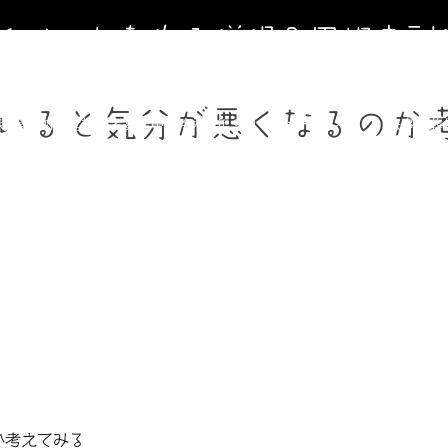
寺イベントを作る僧侶＆円相寺副
～お寺に行くきっかけ（イベント）を作る僧侶のサイト～
いると気分が悪くなるのか
寺第２納骨堂加入者募集中（令和8年９月１日オープン）
法事、葬
週金曜】大人のための書道教室
【毎週土曜】朝7時一緒にお祈り(木
フィール＆頼めること
円相寺までのアクセス
副住職 裏辻正之
か考えてみる