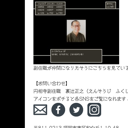
副住職が仲間になりたそうにこちらを見てい
【お問い合わせ】
円相寺副住職 裏辻正之（えんそうじ ふく
アイコンをポチると各SNSをご覧になれます