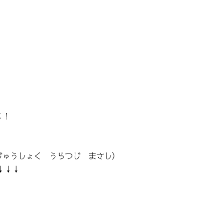
る！
じゅうしょく うらつじ まさし）
↓↓↓