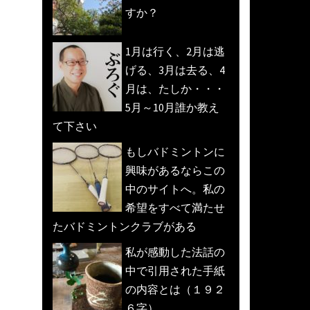
すか？
1月は行く、2月は逃
げる、3月は去る、4
月は、たしか・・・
5月～10月誰か教え
て下さい
もしバドミントンに
興味があるならこの
中のサイトへ。私の
希望をすべて満たせ
たバドミントンクラブがある
私が感動した法話の
中で引用された手紙
の内容とは（１９２
６字）