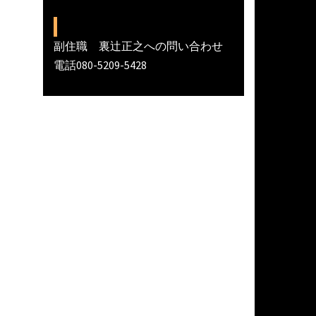
副住職 裏辻正之への問い合わせ
電話080-5209-5428