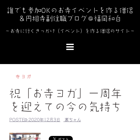
コ
誰でも参加OKのお寺イベントを作る僧侶
ン
＆円相寺副住職ブログ＠福岡和白
テ
ン
～お寺に行くきっかけ（イベント）を作る僧侶のサイト～
ツ
へ
ス
キ
ッ
寺ヨガ
プ
祝「お寺ヨガ」一周年
を迎えての今の気持ち
POSTED
2020年12月3日
裏ちゃん