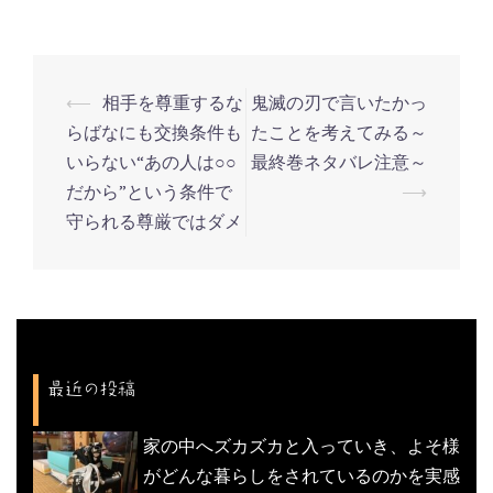
⟵
相手を尊重するな
鬼滅の刃で言いたかっ
投
らばなにも交換条件も
たことを考えてみる～
稿
いらない“あの人は○○
最終巻ネタバレ注意～
ナ
だから”という条件で
⟶
ビ
守られる尊厳ではダメ
ゲ
ー
シ
ョ
ン
最近の投稿
家の中へズカズカと入っていき、よそ様
がどんな暮らしをされているのかを実感