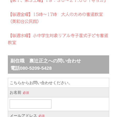
【第１、第３土曜】1９：３０～２１:００「寺ヨガ」
【毎週金曜】15時～17時 大人のための書道教室
（美和台公民館）
【毎週水曜】小中学生対象リアル寺子屋式子ども書道
教室